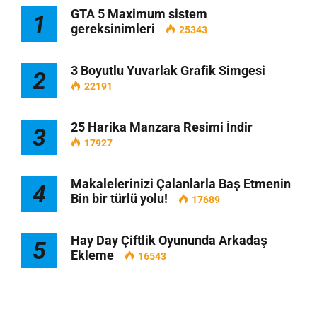
GTA 5 Maximum sistem
1
gereksinimleri
25343
3 Boyutlu Yuvarlak Grafik Simgesi
2
22191
25 Harika Manzara Resimi İndir
3
17927
Makalelerinizi Çalanlarla Baş Etmenin
4
Bin bir türlü yolu!
17689
Hay Day Çiftlik Oyununda Arkadaş
5
Ekleme
16543