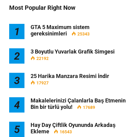
Most Popular Right Now
GTA 5 Maximum sistem
1
gereksinimleri
25343
3 Boyutlu Yuvarlak Grafik Simgesi
2
22192
25 Harika Manzara Resimi İndir
3
17927
Makalelerinizi Çalanlarla Baş Etmenin
4
Bin bir türlü yolu!
17689
Hay Day Çiftlik Oyununda Arkadaş
5
Ekleme
16543