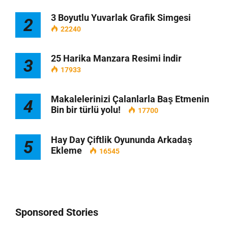
3 Boyutlu Yuvarlak Grafik Simgesi
2
22240
25 Harika Manzara Resimi İndir
3
17933
Makalelerinizi Çalanlarla Baş Etmenin
4
Bin bir türlü yolu!
17700
Hay Day Çiftlik Oyununda Arkadaş
5
Ekleme
16545
Sponsored Stories