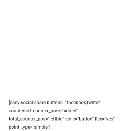
[easy-social-share buttons="facebook,twitter"
counters=1 counter_pos="hidden"
total_counter_pos="leftbig" style="button" flex="yes"
point_type="simple"]