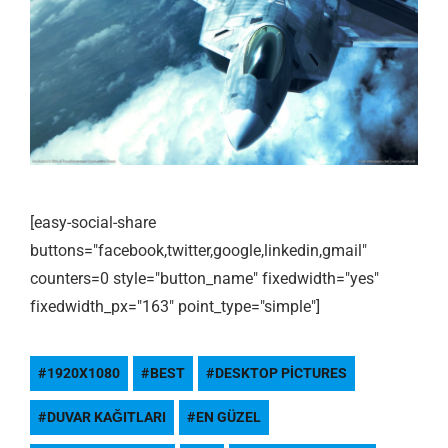
[easy-social-share
buttons="facebook,twitter,google,linkedin,gmail"
counters=0 style="button_name" fixedwidth="yes"
fixedwidth_px="163" point_type="simple"]
1920X1080
BEST
DESKTOP PICTURES
DUVAR KAĞITLARI
EN GÜZEL