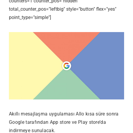
counters=1 counter_pos="hidden"
total_counter_pos="leftbig" style="button" flex="yes"
point_type="simple"]
Akıllı mesajlaşma uygulaması Allo kısa süre sonra
Google tarafından App store ve Play store’da
indirmeye sunulacak.