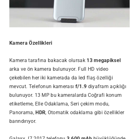
Kamera Özellikleri
Kamera tarafına bakacak olursak
13 megapiksel
arka ve ön kamera bulunuyor. Full HD video
çekebilen her iki kamerada da led flaş özelliği
mevcut. Telefonun kamerası
f/1.9
diyafram açıklığı
bulunuyor. 13 MP bu kameralarda Coğrafi konum
etiketleme, Elle Odaklama, Seri çekim modu,
Panorama,
HDR
, Otomatik odaklama gibi özellikler
barındırıyor.
Galaxy J7 2017 telefonu
3.600 mAh
büyüklüğünde