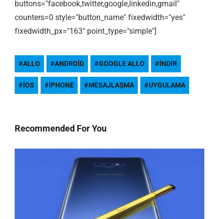
buttons="facebook,twitter,google,linkedin,gmail"
counters=0 style="button_name" fixedwidth="yes"
fixedwidth_px="163" point_type="simple"]
ALLO
ANDROID
GOOGLE ALLO
INDIR
IOS
IPHONE
MESAJLAŞMA
UYGULAMA
Recommended For You