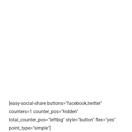
[easy-social-share buttons="facebook,twitter"
counters=1 counter_pos="hidden"
total_counter_pos="leftbig" style="button" flex="yes"
point_type="simple"]