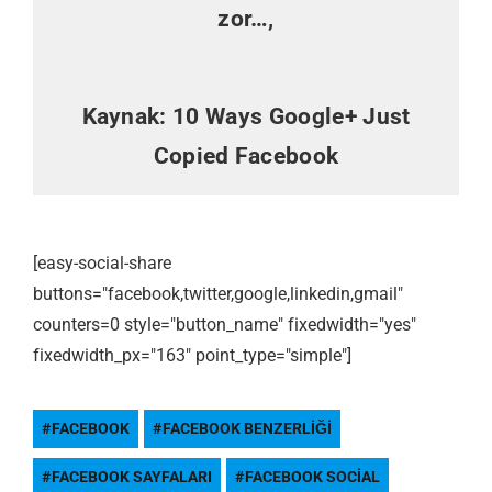
zor…,
Kaynak:
10 Ways Google+ Just
Copied Facebook
[easy-social-share
buttons="facebook,twitter,google,linkedin,gmail"
counters=0 style="button_name" fixedwidth="yes"
fixedwidth_px="163" point_type="simple"]
FACEBOOK
FACEBOOK BENZERLIĞI
FACEBOOK SAYFALARI
FACEBOOK SOCIAL