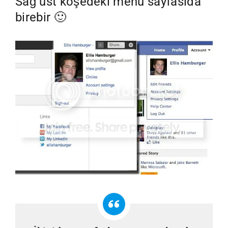
Sağ üst köşedeki menü sayfasıda
birebir 🙂