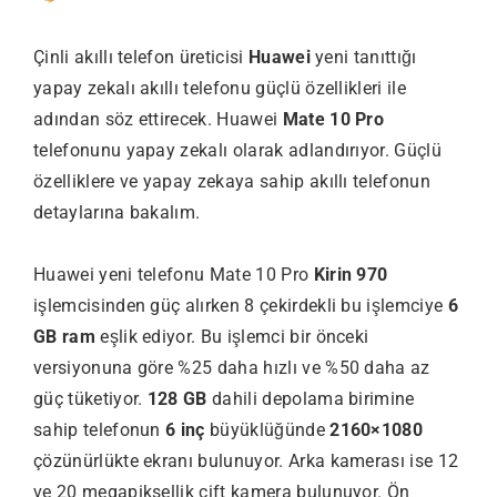
Çinli akıllı telefon üreticisi
Huawei
yeni tanıttığı
yapay zekalı akıllı telefonu güçlü özellikleri ile
adından söz ettirecek. Huawei
Mate 10 Pro
telefonunu yapay zekalı olarak adlandırıyor. Güçlü
özelliklere ve yapay zekaya sahip akıllı telefonun
detaylarına bakalım.
Huawei yeni telefonu Mate 10 Pro
Kirin 970
işlemcisinden güç alırken 8 çekirdekli bu işlemciye
6
GB ram
eşlik ediyor. Bu işlemci bir önceki
versiyonuna göre %25 daha hızlı ve %50 daha az
güç tüketiyor.
128 GB
dahili depolama birimine
sahip telefonun
6 inç
büyüklüğünde
2160×1080
çözünürlükte ekranı bulunuyor. Arka kamerası ise 12
ve 20 megapiksellik çift kamera bulunuyor. Ön