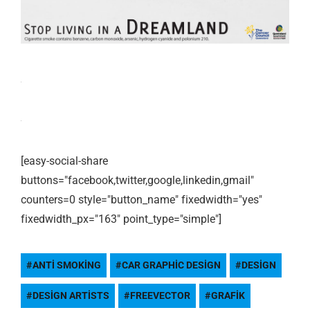
[easy-social-share
buttons="facebook,twitter,google,linkedin,gmail"
counters=0 style="button_name" fixedwidth="yes"
fixedwidth_px="163" point_type="simple"]
ANTI SMOKING
CAR GRAPHIC DESIGN
DESIGN
DESIGN ARTISTS
FREEVECTOR
GRAFIK