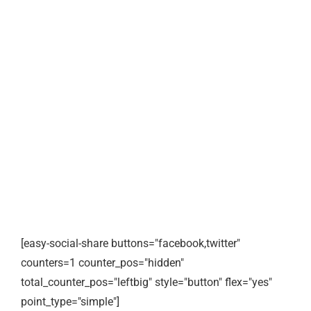
[easy-social-share buttons="facebook,twitter"
counters=1 counter_pos="hidden"
total_counter_pos="leftbig" style="button" flex="yes"
point_type="simple"]