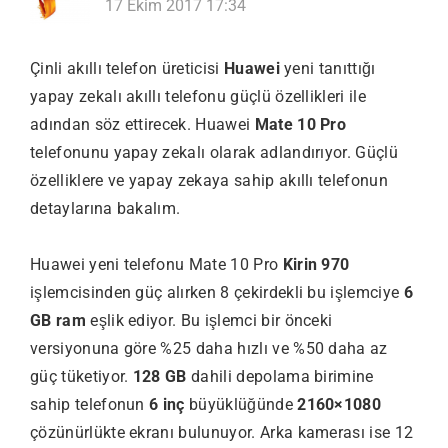
17 Ekim 2017 17:34
Çinli akıllı telefon üreticisi
Huawei
yeni tanıttığı
yapay zekalı akıllı telefonu güçlü özellikleri ile
adından söz ettirecek. Huawei
Mate 10 Pro
telefonunu yapay zekalı olarak adlandırıyor. Güçlü
özelliklere ve yapay zekaya sahip akıllı telefonun
detaylarına bakalım.
Huawei yeni telefonu Mate 10 Pro
Kirin 970
işlemcisinden güç alırken 8 çekirdekli bu işlemciye
6
GB ram
eşlik ediyor. Bu işlemci bir önceki
versiyonuna göre %25 daha hızlı ve %50 daha az
güç tüketiyor.
128 GB
dahili depolama birimine
sahip telefonun
6 inç
büyüklüğünde
2160×1080
çözünürlükte ekranı bulunuyor. Arka kamerası ise 12