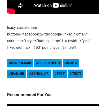
[easy-social-share
buttons="facebook,twitter,google,linkedin,gmail"
counters=0 style="button_name" fixedwidth="yes"
fixedwidth_px="163" point_type="simple"]
BENCHMARK
GEEKBENCH 3
IPAD 4
IPAD AIR
SONUÇLARI
TEST
TESTI
Recommended For You