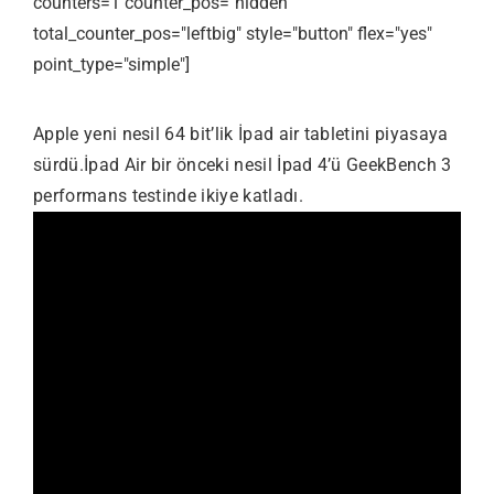
counters=1 counter_pos="hidden"
total_counter_pos="leftbig" style="button" flex="yes"
point_type="simple"]
Apple yeni nesil 64 bit’lik İpad air tabletini piyasaya
sürdü.İpad Air bir önceki nesil İpad 4’ü GeekBench 3
performans testinde ikiye katladı.