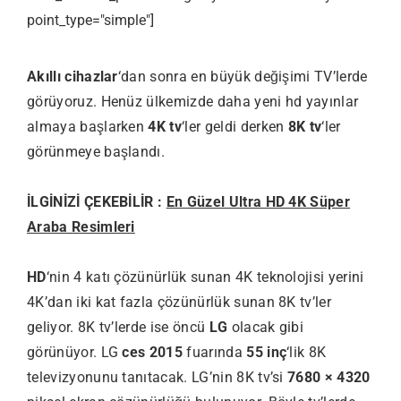
point_type="simple"]
Akıllı cihazlar
‘dan sonra en büyük değişimi TV’lerde
görüyoruz. Henüz ülkemizde daha yeni hd yayınlar
almaya başlarken
4K tv
‘ler geldi derken
8K tv
‘ler
görünmeye başlandı.
İLGİNİZİ ÇEKEBİLİR :
En Güzel Ultra HD 4K Süper
Araba Resimleri
HD
‘nin 4 katı çözünürlük sunan 4K teknolojisi yerini
4K’dan iki kat fazla çözünürlük sunan 8K tv’ler
geliyor. 8K tv’lerde ise öncü
LG
olacak gibi
görünüyor. LG
ces 2015
fuarında
55 inç
‘lik 8K
televizyonunu tanıtacak. LG’nin 8K tv’si
7680 × 4320