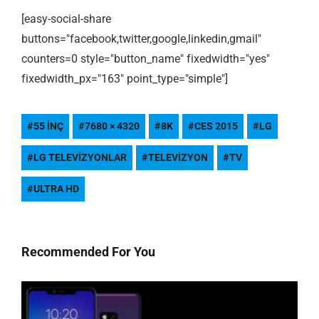
[easy-social-share
buttons="facebook,twitter,google,linkedin,gmail"
counters=0 style="button_name" fixedwidth="yes"
fixedwidth_px="163" point_type="simple"]
55 INÇ
7680 × 4320
8K
CES 2015
LG
LG TELEVIZYONLAR
TELEVIZYON
TV
ULTRA HD
Recommended For You