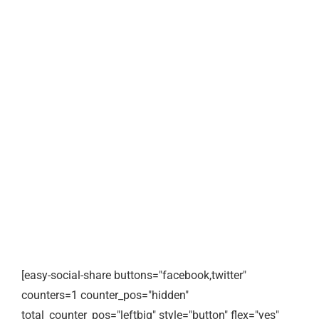
[easy-social-share buttons="facebook,twitter"
counters=1 counter_pos="hidden"
total_counter_pos="leftbig" style="button" flex="yes"