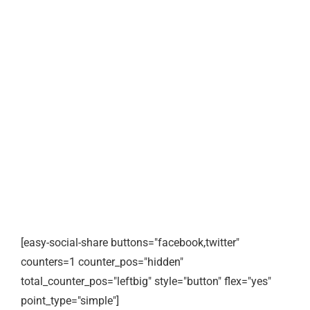
[easy-social-share buttons="facebook,twitter"
counters=1 counter_pos="hidden"
total_counter_pos="leftbig" style="button" flex="yes"
point_type="simple"]