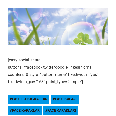
[easy-social-share
buttons="facebook,twitter,google,linkedin,gmail"
counters=0 style="button_name" fixedwidth="yes"
fixedwidth_px="163" point_type="simple"]
FACE FOTOĞRAFLAR
FACE KAPAĞI
FACE KAPAKLAR
FACE KAPAKLARI