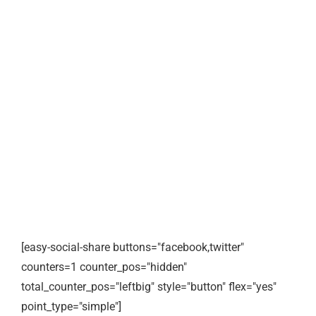
[easy-social-share buttons="facebook,twitter"
counters=1 counter_pos="hidden"
total_counter_pos="leftbig" style="button" flex="yes"
point_type="simple"]