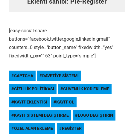
Eklenti sahibi:
Pie-Register
[easy-social-share
buttons="facebook,twitter,google,linkedin,gmail"
counters=0 style="button_name" fixedwidth="yes"
fixedwidth_px="163" point_type="simple"]
CAPTCHA
DAVETIYE SISTEMI
GIZLILIK POLITIKASI
GÜVENLIK KOD EKLEME
KAYIT EKLENTISI
KAYIT OL
KAYIT SISTEMI DEĞIŞTIRME
LOGO DEĞIŞTIRIN
ÖZEL ALAN EKLEME
REGISTER