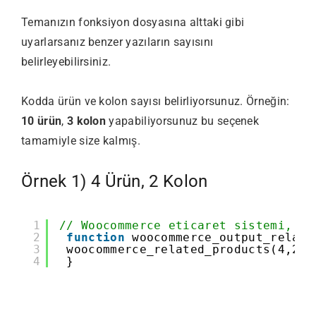
Temanızın fonksiyon dosyasına alttaki gibi
uyarlarsanız benzer yazıların sayısını
belirleyebilirsiniz.
Kodda ürün ve kolon sayısı belirliyorsunuz. Örneğin:
10 ürün
,
3 kolon
yapabiliyorsunuz bu seçenek
tamamiyle size kalmış.
Örnek 1) 4 Ürün, 2 Kolon
1
// Woocommerce eticaret sistemi, be
2
function
woocommerce_output_relate
3
woocommerce_related_products(4,2);
4
}