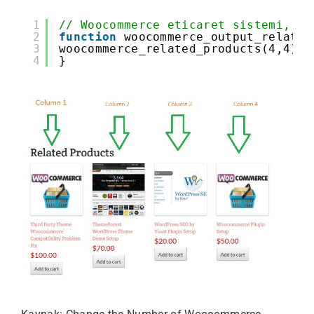
1
// Woocommerce eticaret sistemi, be
2
function
woocommerce_output_related
3
woocommerce_related_products(4,4); 
4
}