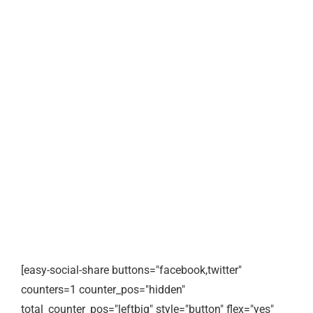
[easy-social-share buttons="facebook,twitter"
counters=1 counter_pos="hidden"
total_counter_pos="leftbig" style="button" flex="yes"