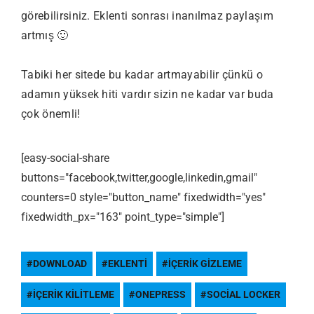
görebilirsiniz. Eklenti sonrası inanılmaz paylaşım
artmış 🙂
Tabiki her sitede bu kadar artmayabilir çünkü o
adamın yüksek hiti vardır sizin ne kadar var buda
çok önemli!
[easy-social-share
buttons="facebook,twitter,google,linkedin,gmail"
counters=0 style="button_name" fixedwidth="yes"
fixedwidth_px="163" point_type="simple"]
DOWNLOAD
EKLENTI
IÇERIK GIZLEME
IÇERIK KILITLEME
ONEPRESS
SOCIAL LOCKER