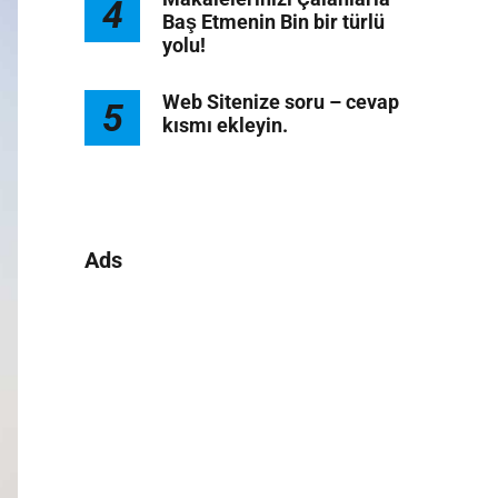
4
Baş Etmenin Bin bir türlü
yolu!
Web Sitenize soru – cevap
5
kısmı ekleyin.
Ads