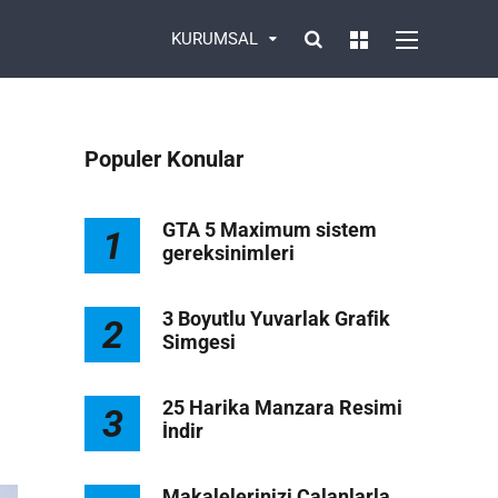
KURUMSAL
Populer Konular
GTA 5 Maximum sistem
1
gereksinimleri
3 Boyutlu Yuvarlak Grafik
2
Simgesi
1
25 Harika Manzara Resimi
3
İndir
Makalelerinizi Çalanlarla