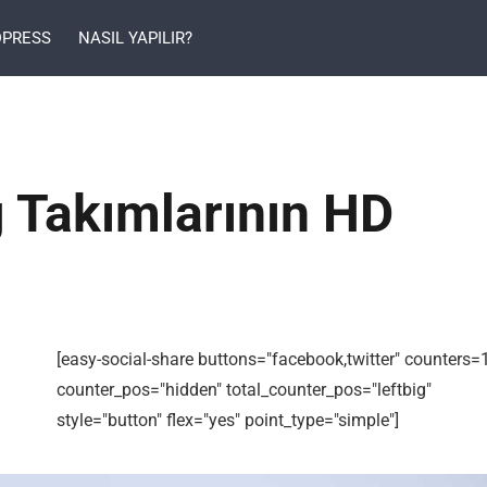
PRESS
NASIL YAPILIR?
g Takımlarının HD
[easy-social-share buttons="facebook,twitter" counters=
counter_pos="hidden" total_counter_pos="leftbig"
style="button" flex="yes" point_type="simple"]