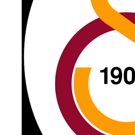
Editor Picks
En ilginç Zaman tüneli Kapakları
1