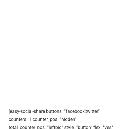
[easy-social-share buttons="facebook,twitter"
counters=1 counter_pos="hidden"
total_counter_pos="leftbig" style="button" flex="yes"