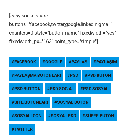
[easy-social-share
buttons="facebook,twitter,google,linkedin,gmail"
counters=0 style="button_name" fixedwidth="yes"
fixedwidth_px="163" point_type="simple"]
FACEBOOK
GOOGLE
PAYLAŞ
PAYLAŞIM
PAYLAŞMA BUTONLARI
PSD
PSD BUTON
PSD BUTTON
PSD SOCIAL
PSD SOSYAL
SITE BUTONLARI
SOSYAL BUTON
SOSYAL ICON
SOSYAL PSD
SÜPER BUTON
TWITTER