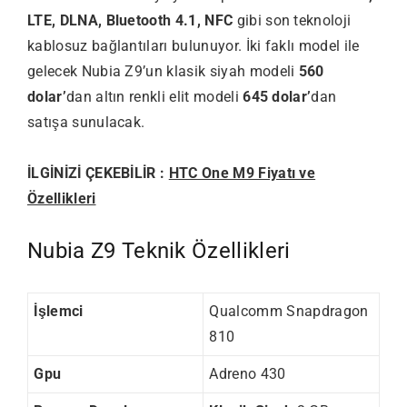
LTE, DLNA, Bluetooth 4.1, NFC
gibi son teknoloji
kablosuz bağlantıları bulunuyor. İki faklı model ile
gelecek Nubia Z9’un klasik siyah modeli
560
dolar’
dan altın renkli elit modeli
645 dolar’
dan
satışa sunulacak.
İLGİNİZİ ÇEKEBİLİR :
HTC One M9 Fiyatı ve
Özellikleri
Nubia Z9 Teknik Özellikleri
İşlemci
Qualcomm Snapdragon
810
Gpu
Adreno 430