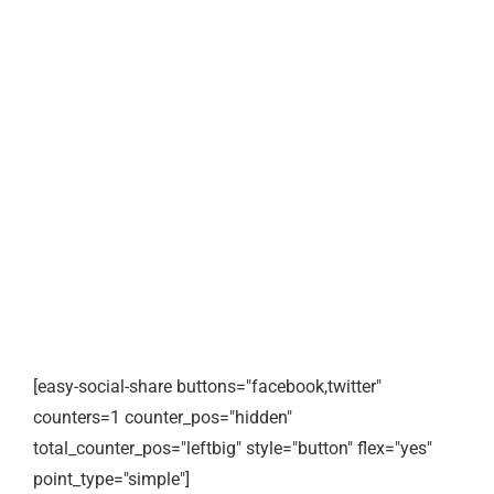
[easy-social-share buttons="facebook,twitter"
counters=1 counter_pos="hidden"
total_counter_pos="leftbig" style="button" flex="yes"
point_type="simple"]