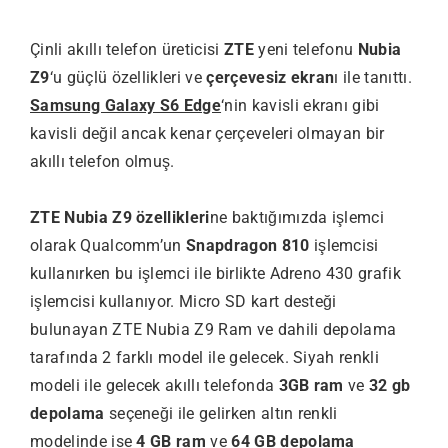
Çinli akıllı telefon üreticisi
ZTE
yeni telefonu
Nubia
Z9
‘u güçlü özellikleri ve
çerçevesiz ekran
ı ile tanıttı.
Samsung Galaxy S6 Edge
‘nin kavisli ekranı gibi
kavisli değil ancak kenar çerçeveleri olmayan bir
akıllı telefon olmuş.
ZTE Nubia Z9 özellikleri
ne baktığımızda işlemci
olarak Qualcomm’un
Snapdragon 810
işlemcisi
kullanırken bu işlemci ile birlikte Adreno 430 grafik
işlemcisi kullanıyor. Micro SD kart desteği
bulunayan ZTE Nubia Z9 Ram ve dahili depolama
tarafında 2 farklı model ile gelecek. Siyah renkli
modeli ile gelecek akıllı telefonda
3GB ram
ve
32 gb
depolama
seçeneği ile gelirken altın renkli
modelinde ise
4 GB ram
ve
64 GB depolama