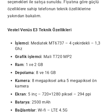
seçenekleri ile satışa sunuldu. Fiyatına göre güçlü
özelliklere sahip telefonun teknik özelliklerine
yakından bakalım.
Vestel Venüs E3 Teknik Özellikleri
İşlemci
: Mediatek MT6737 – 4 çekirdekli – 1,3
Ghz
Grafik işlemci
: Mali T720 MP2
Ram
: 1 ve 2 GB
Depolama
: 8 ve 16 GB
Kamera
: 8 megapiksel arka 5 megapiksel ön
kamera
Ekran
: 5 inç – 720×1280 piksel – 294 ppi
Batarya
: 2500 mAh
Bağlantılar
: Wi-fi – LTE 4.5G