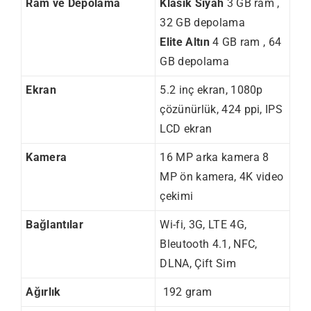
Ram ve Depolama
Klasik Siyah
3 GB ram ,
32 GB depolama
Elite Altın
4 GB ram , 64
GB depolama
Ekran
5.2 inç ekran, 1080p
çözünürlük, 424 ppi, IPS
LCD ekran
Kamera
16 MP arka kamera 8
MP ön kamera, 4K video
çekimi
Bağlantılar
Wi-fi, 3G, LTE 4G,
Bleutooth 4.1, NFC,
DLNA, Çift Sim
Ağırlık
192 gram