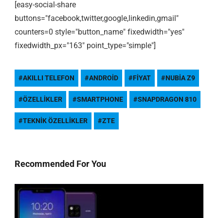
[easy-social-share
buttons="facebook,twitter,google,linkedin,gmail"
counters=0 style="button_name" fixedwidth="yes"
fixedwidth_px="163" point_type="simple"]
AKILLI TELEFON
ANDROID
FIYAT
NUBIA Z9
ÖZELLIKLER
SMARTPHONE
SNAPDRAGON 810
TEKNIK ÖZELLIKLER
ZTE
Recommended For You