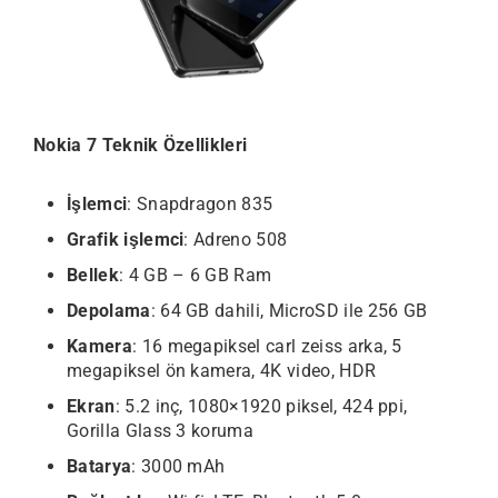
Nokia 7 Teknik Özellikleri
İşlemci
: Snapdragon 835
Grafik işlemci
: Adreno 508
Bellek
: 4 GB – 6 GB Ram
Depolama
: 64 GB dahili, MicroSD ile 256 GB
Kamera
: 16 megapiksel carl zeiss arka, 5
megapiksel ön kamera, 4K video, HDR
Ekran
: 5.2 inç, 1080×1920 piksel, 424 ppi,
Gorilla Glass 3 koruma
Batarya
: 3000 mAh