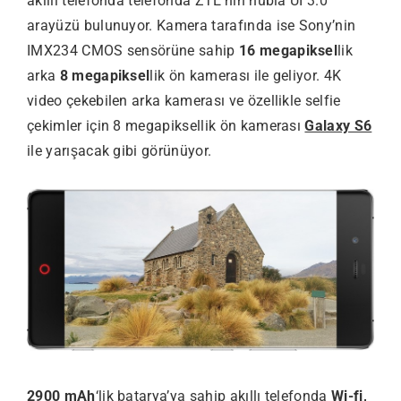
akıllı telefonda telefonda ZTE’nin nubia UI 3.0
arayüzü bulunuyor. Kamera tarafında ise Sony’nin
IMX234 CMOS sensörüne sahip
16 megapiksel
lik
arka
8 megapiksel
lik ön kamerası ile geliyor. 4K
video çekebilen arka kamerası ve özellikle selfie
çekimler için 8 megapiksellik ön kamerası
Galaxy S6
ile yarışacak gibi görünüyor.
2900 mAh
‘lik batarya’ya sahip akıllı telefonda
Wi-fi,