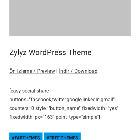
Zylyz WordPress Theme
Ön izleme / Preview
|
İndir / Download
[easy-social-share
buttons="facebook,twitter,google,linkedin,gmail"
counters=0 style="button_name" fixedwidth="yes"
fixedwidth_px="163" point_type="simple"]
FABTHEMES
FREE THEMES