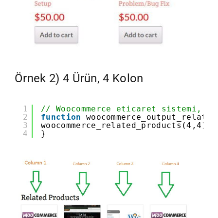
Örnek 2) 4 Ürün, 4 Kolon
1
// Woocommerce eticaret sistemi, be
2
function
woocommerce_output_related
3
woocommerce_related_products(4,4); 
4
}