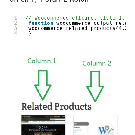
1
// Woocommerce eticaret sistemi, be
2
function
woocommerce_output_relate
3
woocommerce_related_products(4,2);
4
}