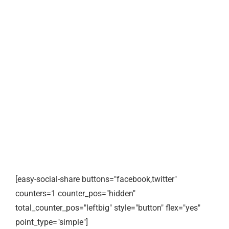
[easy-social-share buttons="facebook,twitter"
counters=1 counter_pos="hidden"
total_counter_pos="leftbig" style="button" flex="yes"
point_type="simple"]