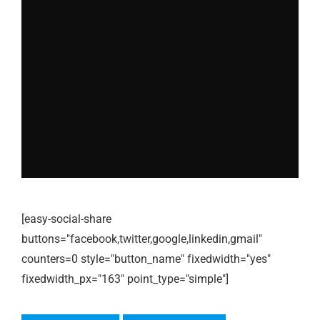
[easy-social-share
buttons="facebook,twitter,google,linkedin,gmail"
counters=0 style="button_name" fixedwidth="yes"
fixedwidth_px="163" point_type="simple"]