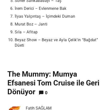
Soner Sarıkabadayı – Taş
İrem Derici – Evlenmene Bak
İlyas Yalçıntaş – İçimdeki Duman
Murat Boz – Janti
Sıla – Afitap
Beyaz Show – Beyaz ve Ayla Çelik’in “Bağdat”
Düeti
The Mummy: Mumya
Efsanesi Tom Cruise ile Geri
Dönüyor
0
Fatih SAĞLAM