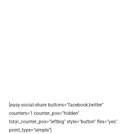
[easy-social-share buttons="facebook,twitter"
counters=1 counter_pos="hidden"
total_counter_pos="leftbig" style="button" flex="yes"
point_type="simple"]