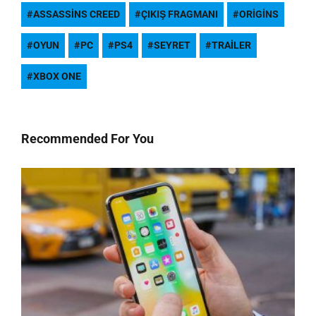
ASSASSINS CREED
ÇIKIŞ FRAGMANI
ORIGINS
OYUN
PC
PS4
SEYRET
TRAILER
XBOX ONE
Recommended For You