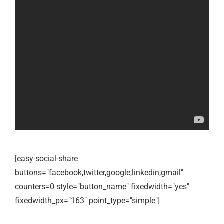
[easy-social-share
buttons="facebook,twitter,google,linkedin,gmail"
counters=0 style="button_name" fixedwidth="yes"
fixedwidth_px="163" point_type="simple"]