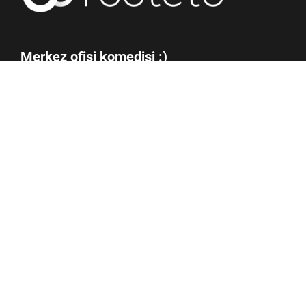
Merkez ofisi komedisi :)
Rooteto WordPress, Sosyal Medya, Teknoloji, HD Resimler ve
Video paylaşımında bulunan bağımsız olarak çalışan online
haber teknoloji sitesidir. Yaklaşık 1 Milyondan fazla tekil aylık
ziyaretci ile Rooteto’yu büyük yapan teknoloji topluluklarıdır.
2009 yılında kurulan Rooteto’nun genel merkez ofisi İzmir /
Bornova’dadır.
Connect