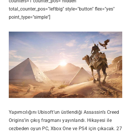
counters=1 counter_pos="hidden"
total_counter_pos="leftbig" style="button" flex="yes"
point_type="simple"]
Yapımcılığını Ubisoft’un üstlendiği Assassin’s Creed
Origins’in çıkış fragmanı yayınlandı. Hikayesi ile
cezbeden oyun PC, Xbox One ve PS4 için çıkacak. 27