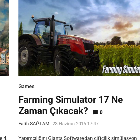
Games
Farming Simulator 17 Ne
Zaman Çıkacak?
0
Fatih SAĞLAM
23 Haziran 2016 17:47
e 4.
Yapımcılığını Giants Software’dan çiftçilik simülasyon