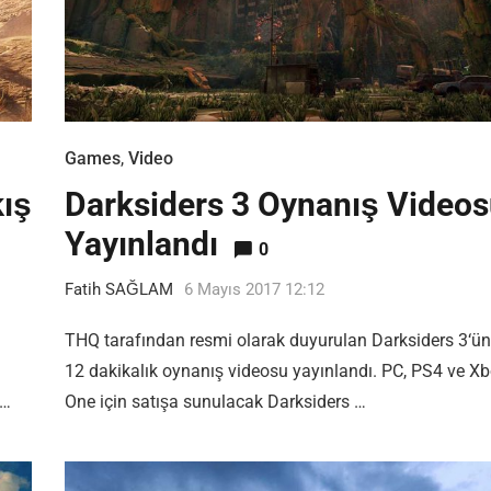
Games
,
Video
kış
Darksiders 3 Oynanış Video
Yayınlandı
0
Fatih SAĞLAM
6 Mayıs 2017 12:12
THQ tarafından resmi olarak duyurulan Darksiders 3‘ün
12 dakikalık oynanış videosu yayınlandı. PC, PS4 ve X
 …
One için satışa sunulacak Darksiders …