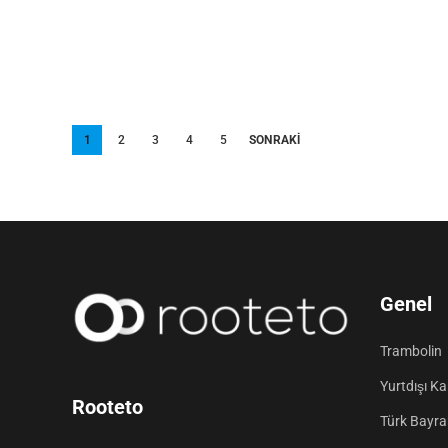
Yazı
1
2
3
4
5
SONRAKI
sayfalandırması
Genel
Trambolin
Yurtdışı K
Rooteto
Türk Bayrak