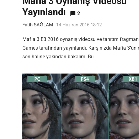
Mafia 3 Oynanış Videosu
Yayınlandı
2
Fatih SAĞLAM
14 Haziran 2016 18:12
Most Popular Topics
Mafia 3 E3 2016 oynanış videosu ve tanıtım fragmanı
Games tarafından yayınlandı. Karşınızda Mafia 3’ün 
son haline yakından bakalım. Bu …
Editor Picks
En ilginç Zaman tüneli Kapakları
1