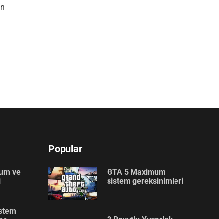
an
Popular
lum ve
GTA 5 Maximum
i
sistem gereksinimleri
stem