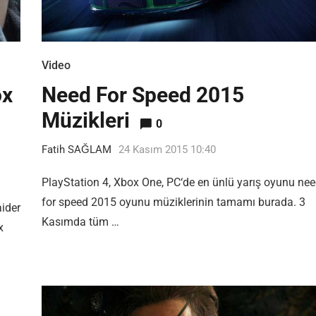
Video
ox
Need For Speed 2015
Müzikleri
0
Fatih SAĞLAM
24 Kasım 2015 10:40
PlayStation 4, Xbox One, PC‘de en ünlü yarış oyunu ne
for speed 2015 oyunu müziklerinin tamamı burada. 3
aider
Kasımda tüm …
x