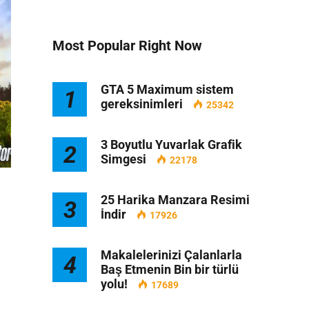
Most Popular Right Now
GTA 5 Maximum sistem
1
gereksinimleri
25342
3 Boyutlu Yuvarlak Grafik
2
Simgesi
22178
25 Harika Manzara Resimi
3
İndir
17926
Makalelerinizi Çalanlarla
4
Baş Etmenin Bin bir türlü
yolu!
17689