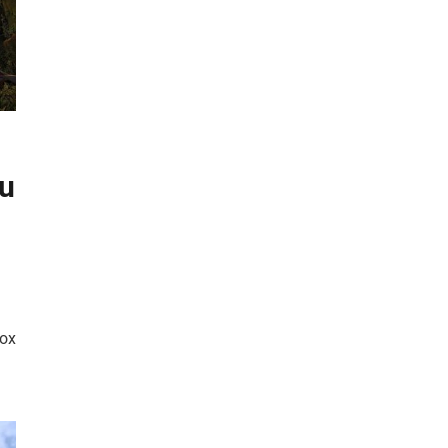
su
box