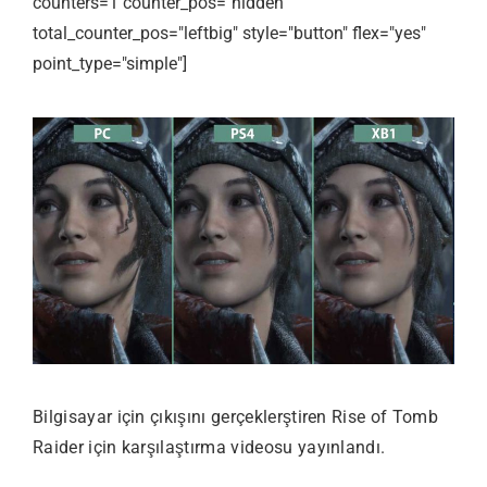
counters=1 counter_pos="hidden"
total_counter_pos="leftbig" style="button" flex="yes"
point_type="simple"]
Bilgisayar için çıkışını gerçeklerştiren Rise of Tomb
Raider için karşılaştırma videosu yayınlandı.