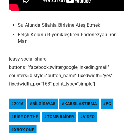
Su Altında Silahla Birisine Ateş Etmek
Felçli Kolunu Biyonikleştiren Endonezyalı Iron
Man
[easy-social-share
buttons="facebook,twitter,google,linkedin,gmail"
counters=0 style="button_name" fixedwidth="yes"
fixedwidth_px="163" point_type="simple"]
2016
BILGISAYAR
KARŞILAŞTIRMA
PC
RISE OF THE
TOMB RAIDER
VIDEO
XBOX ONE