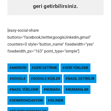
geri getirbilirsiniz.
[easy-social-share
buttons="facebook,twitter,google,linkedin,gmail"
counters=0 style="button_name" fixedwidth="yes"
fixedwidth_px="163" point_type="simple"]
ANDROID
GERI GETIRME
GERI YÜKLEME
GOOGLE
GOOGLE KIŞILER
NASIL GETIRILIR
NASIL YÜKLENIR
NUMARA
NUMARALAR
SENKRONIZASYON
SILINEN