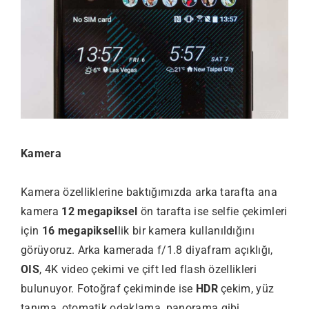
Kamera
Kamera özelliklerine baktığımızda arka tarafta ana
kamera
12 megapiksel
ön tarafta ise selfie çekimleri
için
16 megapiksel
lik bir kamera kullanıldığını
görüyoruz. Arka kamerada f/1.8 diyafram açıklığı,
OIS
, 4K video çekimi ve çift led flash özellikleri
bulunuyor. Fotoğraf çekiminde ise
HDR
çekim, yüz
tanıma, otomatik odaklama, panorama gibi