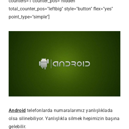
counters=1 counter_pos="hidden"
total_counter_pos="leftbig" style="button" flex="yes"
point_type="simple"]
Android
telefonlarda numaralarımız yanlışlıklada
olsa silinebiliyor. Yanlışlıkla silmek hepimizin başına
gelebilir.