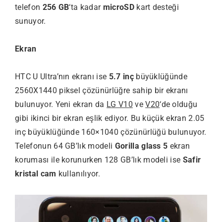
telefon
256 GB
‘ta kadar
microSD
kart desteği
sunuyor.
Ekran
HTC U Ultra’nın ekranı ise
5.7 inç
büyüklüğünde
2560X1440 piksel çözünürlüğre sahip bir ekranı
bulunuyor. Yeni ekran da
LG V10
ve
V20
‘de olduğu
gibi ikinci bir ekran eşlik ediyor. Bu küçük ekran 2.05
inç büyüklüğünde 160×1040 çözünürlüğü bulunuyor.
Telefonun 64 GB’lık modeli
Gorilla glass 5
ekran
koruması ile korunurken 128 GB’lık modeli ise
Safir
kristal cam
kullanılıyor.