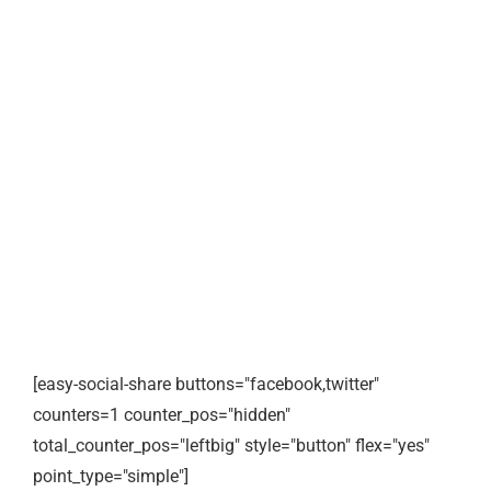
[easy-social-share buttons="facebook,twitter"
counters=1 counter_pos="hidden"
total_counter_pos="leftbig" style="button" flex="yes"
point_type="simple"]