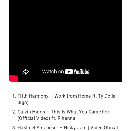
Fifth Harmony – Work from Home ft. Ty Dolla
$ign)
Calvin Harris – This Is What You Came For
(Official Video) ft. Rihanna
Hasta el Amanecer – Nicky Jam | Video Oficial