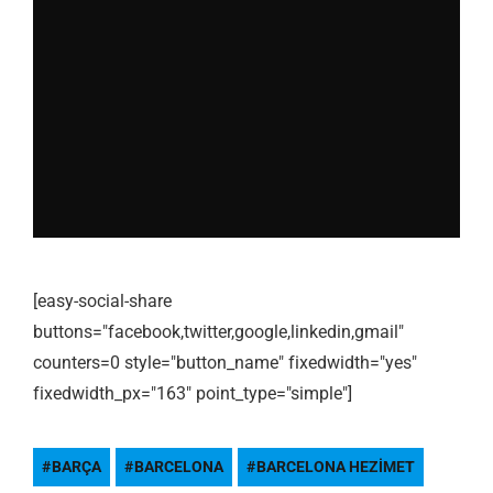
[easy-social-share
buttons="facebook,twitter,google,linkedin,gmail"
counters=0 style="button_name" fixedwidth="yes"
fixedwidth_px="163" point_type="simple"]
BARÇA
BARCELONA
BARCELONA HEZIMET