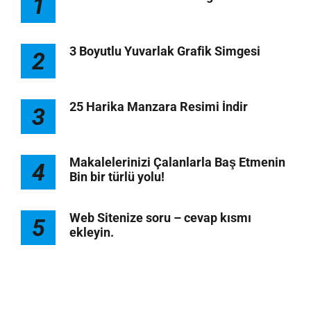
1
3 Boyutlu Yuvarlak Grafik Simgesi
2
25 Harika Manzara Resimi İndir
3
Makalelerinizi Çalanlarla Baş Etmenin
4
Bin bir türlü yolu!
Web Sitenize soru – cevap kısmı
5
ekleyin.