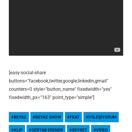
[easy-social-share
buttons="facebook,twitter,google,linkedin,gmail"
counters=0 style="button_name" fixedwidth="yes"
fixedwidth_px="163" point_type="simple"]
BEYAZ
BEYAZ SHOW
FEAT
İYILEŞIYORUM
KLIP
SERTAB ERENER
SEYRET
VIDEO