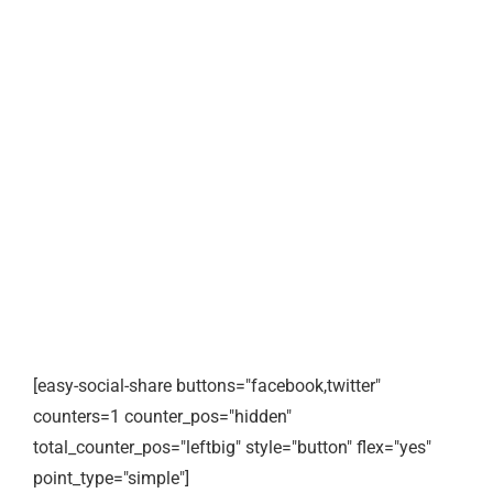
[easy-social-share buttons="facebook,twitter"
counters=1 counter_pos="hidden"
total_counter_pos="leftbig" style="button" flex="yes"
point_type="simple"]