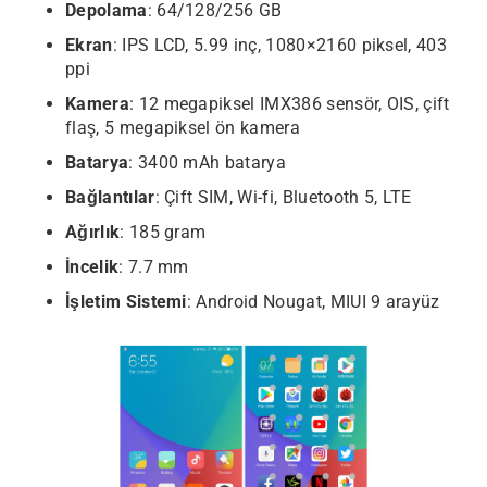
Depolama
: 64/128/256 GB
Ekran
: IPS LCD, 5.99 inç, 1080×2160 piksel, 403
ppi
Kamera
: 12 megapiksel IMX386 sensör, OIS, çift
flaş, 5 megapiksel ön kamera
Batarya
: 3400 mAh batarya
Bağlantılar
: Çift SIM, Wi-fi, Bluetooth 5, LTE
Ağırlık
: 185 gram
İncelik
: 7.7 mm
İşletim Sistemi
: Android Nougat, MIUI 9 arayüz