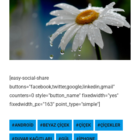
[easy-social-share
buttons="facebook,twitter,google,linkedin,gmail"
counters=0 style="button_name" fixedwidth="yes"
fixedwidth_px="163" point_type="simple"]
ANDROID
BEYAZ ÇIÇEK
ÇIÇEK
ÇIÇEKLER
DUVAR KAĞITLARI
GÜL
IPHONE