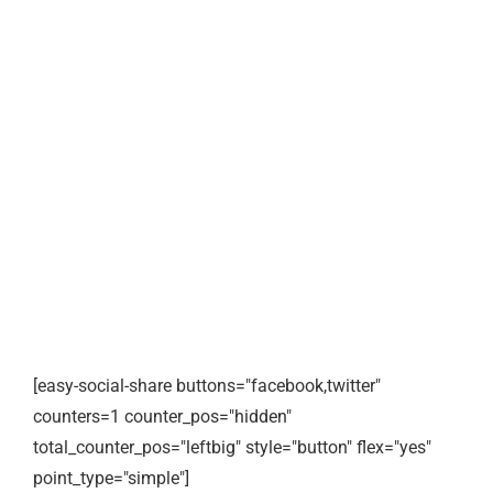
[easy-social-share buttons="facebook,twitter"
counters=1 counter_pos="hidden"
total_counter_pos="leftbig" style="button" flex="yes"
point_type="simple"]