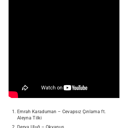
Emrah Karaduman – Cevapsız Çınlama ft.
Aleyna Tilki
Derya Uluğ – Okyanus