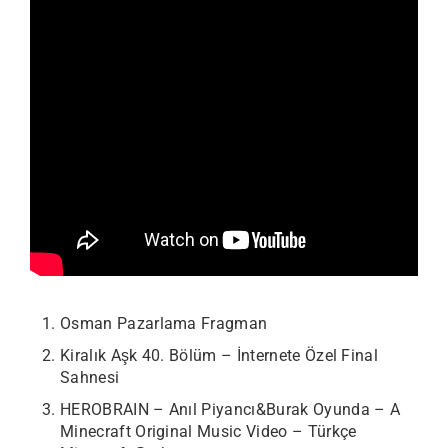
Osman Pazarlama Fragman
Kiralık Aşk 40. Bölüm – İnternete Özel Final
Sahnesi
HEROBRAIN – Anıl Piyancı&Burak Oyunda – A
Minecraft Original Music Video – Türkçe