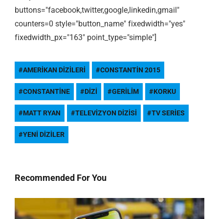
buttons="facebook,twitter,google,linkedin,gmail"
counters=0 style="button_name" fixedwidth="yes"
fixedwidth_px="163" point_type="simple"]
AMERIKAN DIZILERI
CONSTANTIN 2015
CONSTANTINE
DIZI
GERILIM
KORKU
MATT RYAN
TELEVIZYON DIZISI
TV SERIES
YENI DIZILER
Recommended For You