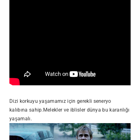
Dizi korkuyu yaşamamız için gerekli seneryo
kalıbına sahip.Melekler ve iblisler dünya bu karanlığı
yaşamalı.