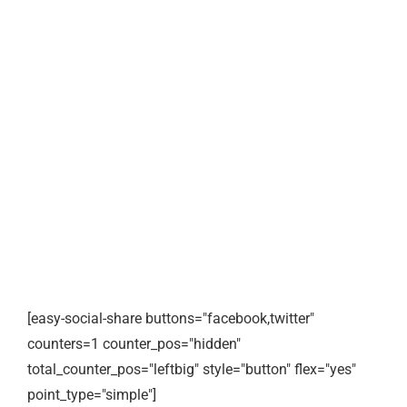
[easy-social-share buttons="facebook,twitter"
counters=1 counter_pos="hidden"
total_counter_pos="leftbig" style="button" flex="yes"
point_type="simple"]