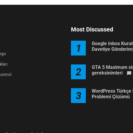
Most Discussed
Google Inbox Kuru
1
Davetiye Gönderim
argo
ları
GTA 5 Maximum si
2
gereksinimleri
Kontrol
WordPress Türkçe 
3
Problemi Çözümü