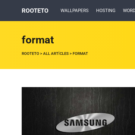
ROOTETO
WALLPAPERS
HOSTING
WORD
format
ROOTETO
>
ALL ARTICLES
>
FORMAT