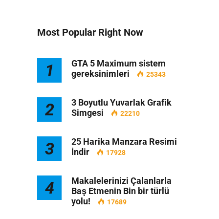
Most Popular Right Now
GTA 5 Maximum sistem
1
gereksinimleri
25343
3 Boyutlu Yuvarlak Grafik
2
Simgesi
22210
25 Harika Manzara Resimi
3
İndir
17928
Makalelerinizi Çalanlarla
4
Baş Etmenin Bin bir türlü
yolu!
17689