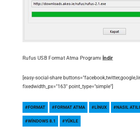
Rufus USB Format Atma Programı
İndir
[easy-social-share buttons="facebook,twitter,google,
fixedwidth_px="163" point_type="simple"]
Most Popular Topics
FORMAT
FORMAT ATMA
LINUX
NASIL ATIL
WINDOWS 8.1
YÜKLE