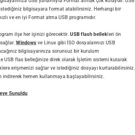
lgisayarınıza USB yardımıyla Format atmak çok kolaydır. USB
istediğiniz bilgisayara format atabilirsiniz. Herhangi bir
ızlı ve en iyi Format atma USB programıdır.
gram ilşe her işinizi görecektir.
USB flash bellek
leri ön
 sağlar.
Windows
ve Linux gibi İSO dosyalarınızı USB
tacağınız bilgisayarınıza sorunsuz bir kurulum
ide USB flas belleğinize direk olarak İşletim sistemi kurarak
lere erişmenizi sağlar ve istediğiniz dosyayı kurtarabilirsiniz
n indirerek hemen kullanmaya başlayabilirsiniz.
meye Sunuldu