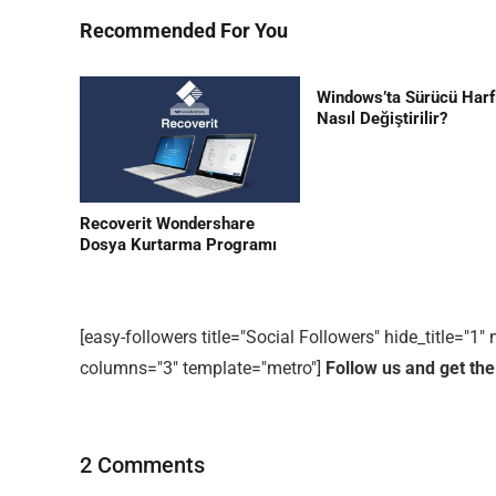
Recommended For You
Windows’ta Sürücü Harf
Nasıl Değiştirilir?
Editor Picks
En ilginç Zaman tüneli Kapakları
1
Recoverit Wondershare
Dosya Kurtarma Programı
[easy-followers title="Social Followers" hide_title="
columns="3" template="metro"]
Follow us and get the
2 Comments