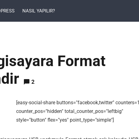
PRESS
NASIL YAPILIR?
lgisayara Format
dir
2
[easy-social-share buttons="facebook,twitter" counters=
counter_pos="hidden" total_counter_pos="leftbig"
style="button" flex="yes" point_type="simple"]