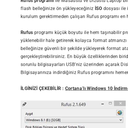
Rufus programı
ile Masaüstü ve Dizüstü Laptop bi
flash belleğinize ön yükleyeceğiniz
İSO
dosyası ile 
kurulum gerektirmeden çalışan Rufus programı en h
Rufus
programı küçük boyutu ile hem taşınabilir pro
yüklenebilir hale getirerek kolayca format atmanızı
belleğinize güvenli bir şekilde yükleyerek format a
gerçekleştirebilirsiniz. En büyük özelliklerinden bir
sorunlu bilgisayarları USB’niz üzerinden açarak Disk
Bilgisayarınıza indirdiğiniz Rufus programını heme
İLGİNİZİ ÇEKEBİLİR :
Cortana’lı Windows 10 İndir