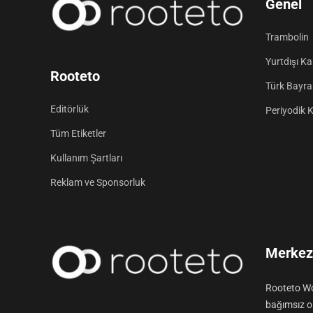
Genel
Trambolin
Yurtdışı K
Rooteto
Türk Bayrak
Editörlük
Periyodik 
Tüm Etiketler
Kullanım Şartları
Reklam ve Sponsorluk
Merkez 
Rooteto Wo
bağımsız ol