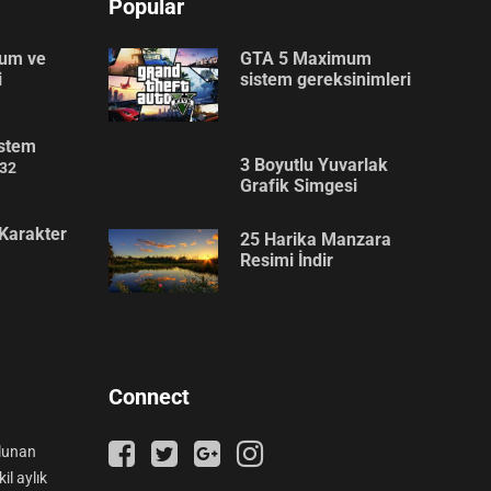
Popular
lum ve
GTA 5 Maximum
i
sistem gereksinimleri
stem
3 Boyutlu Yuvarlak
32
Grafik Simgesi
Karakter
25 Harika Manzara
Resimi İndir
Connect
ulunan
il aylık