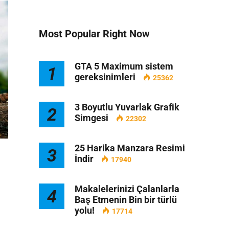
Most Popular Right Now
GTA 5 Maximum sistem
1
gereksinimleri
25362
3 Boyutlu Yuvarlak Grafik
2
Simgesi
22302
25 Harika Manzara Resimi
3
İndir
17940
Makalelerinizi Çalanlarla
4
Baş Etmenin Bin bir türlü
yolu!
17714