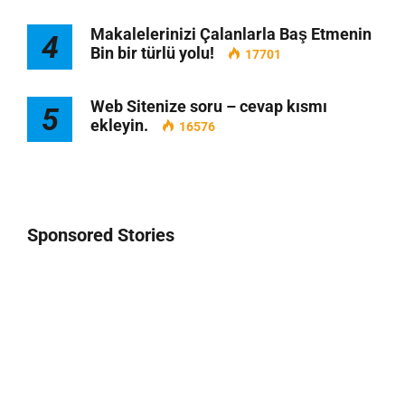
Makalelerinizi Çalanlarla Baş Etmenin
4
Bin bir türlü yolu!
17701
Web Sitenize soru – cevap kısmı
5
ekleyin.
16576
Sponsored Stories