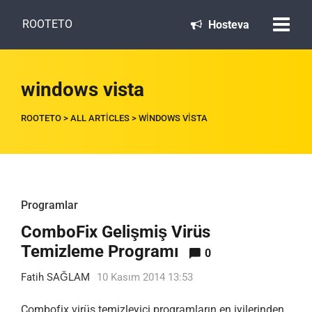
ROOTETO
Hosteva
windows vista
ROOTETO
>
ALL ARTICLES
>
WINDOWS VISTA
Programlar
ComboFix Gelişmiş Virüs
Temizleme Programı
0
Fatih SAĞLAM
10 Kasım 2014 13:53
Combofix virüs temizleyici programların en iyilerinden