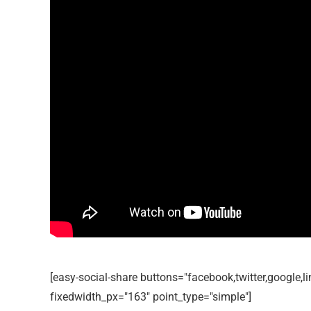
Editor Picks
En ilginç Zaman tüneli Kapakları
1
[easy-social-share buttons="facebook,twitter,google,
fixedwidth_px="163" point_type="simple"]