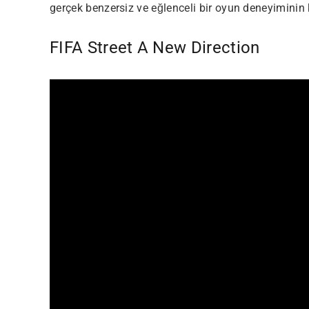
gerçek benzersiz ve eğlenceli bir oyun deneyiminin k
FIFA Street A New Direction
Most Popular Topics