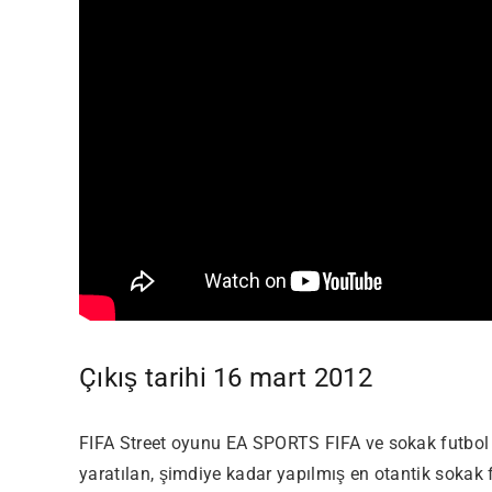
Çıkış tarihi 16 mart 2012
FIFA Street oyunu EA SPORTS FIFA ve sokak futbol st
yaratılan, şimdiye kadar yapılmış en otantik sokak