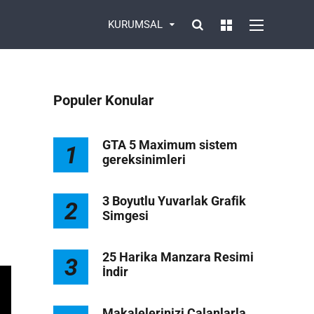
KURUMSAL
Populer Konular
GTA 5 Maximum sistem
1
gereksinimleri
1
3 Boyutlu Yuvarlak Grafik
2
Simgesi
25 Harika Manzara Resimi
3
İndir
Makalelerinizi Çalanlarla