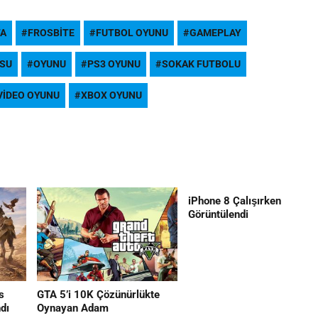
FA
FROSBITE
FUTBOL OYUNU
GAMEPLAY
OSU
OYUNU
PS3 OYUNU
SOKAK FUTBOLU
VIDEO OYUNU
XBOX OYUNU
iPhone 8 Çalışırken
Görüntülendi
s
GTA 5’i 10K Çözünürlükte
dı
Oynayan Adam