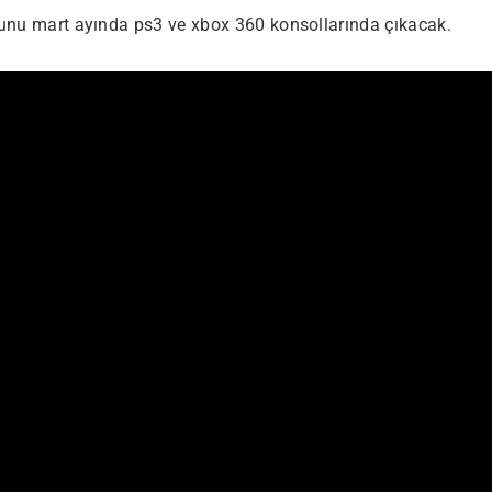
oyunu mart ayında ps3 ve xbox 360 konsollarında çıkacak.