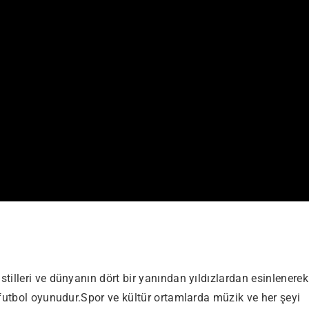
illeri ve dünyanın dört bir yanından yıldızlardan esinlenerek
 futbol oyunudur.Spor ve kültür ortamlarda müzik ve her şeyi