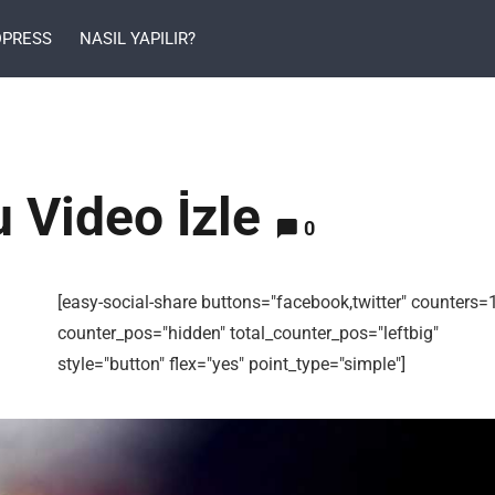
PRESS
NASIL YAPILIR?
 Video İzle
0
[easy-social-share buttons="facebook,twitter" counters=
counter_pos="hidden" total_counter_pos="leftbig"
style="button" flex="yes" point_type="simple"]