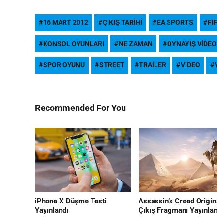
16 MART 2012
ÇIKIŞ TARIHI
EA SPORTS
FI
KONSOL OYUNLARI
NE ZAMAN
OYNAYIŞ VIDE
SPOR OYUNU
STREET
TRAILER
VIDEO
Recommended For You
iPhone X Düşme Testi
Assassin’s Creed Origin
Yayınlandı
Çıkış Fragmanı Yayınlan