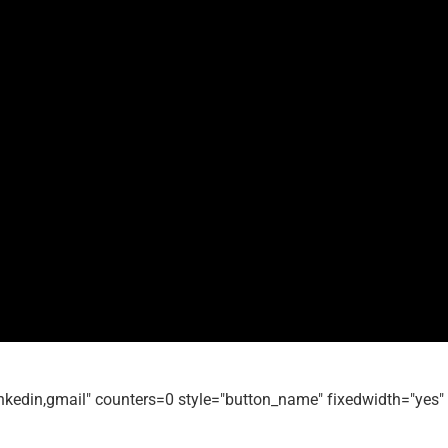
linkedin,gmail" counters=0 style="button_name" fixedwidth="yes"