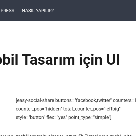
PRESS
NASIL YAPILIR?
bil Tasarım için UI
[easy-social-share buttons="facebook,twitter" counters=
counter_pos="hidden" total_counter_pos="leftbig"
style="button" flex="yes" point_type="simple"]