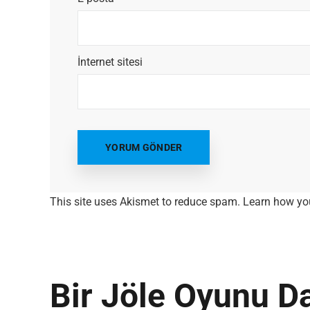
İnternet sitesi
Most Popular Topics
This site uses Akismet to reduce spam.
Learn how yo
Bir Jöle Oyunu D