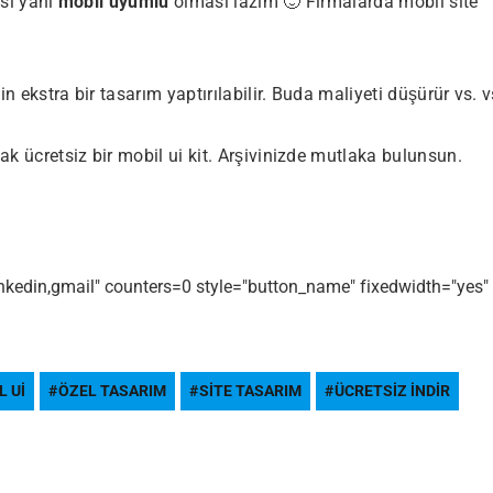
ası yani
mobil uyumlu
olması lazım 🙂 Firmalarda mobil site
n ekstra bir tasarım yaptırılabilir. Buda maliyeti düşürür vs. v
k ücretsiz bir mobil ui kit. Arşivinizde mutlaka bulunsun.
linkedin,gmail" counters=0 style="button_name" fixedwidth="yes"
L UI
ÖZEL TASARIM
SITE TASARIM
ÜCRETSIZ INDIR