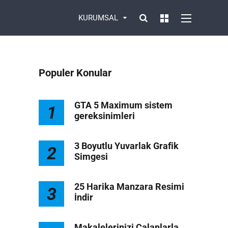
KURUMSAL
Populer Konular
GTA 5 Maximum sistem
1
gereksinimleri
3 Boyutlu Yuvarlak Grafik
2
Simgesi
1
25 Harika Manzara Resimi
3
İndir
Makalelerinizi Çalanlarla