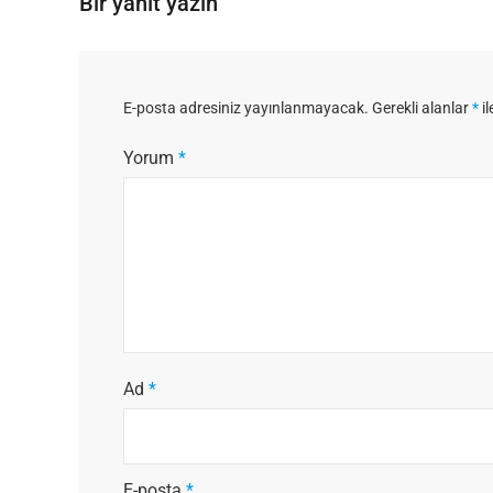
Bir yanıt yazın
E-posta adresiniz yayınlanmayacak.
Gerekli alanlar
*
il
Yorum
*
Ad
*
E-posta
*