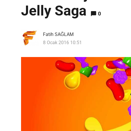
Jelly Saga
0
Fatih SAĞLAM
Editor Picks
8 Ocak 2016 10:51
En ilginç Zaman tüneli Kapakları
1