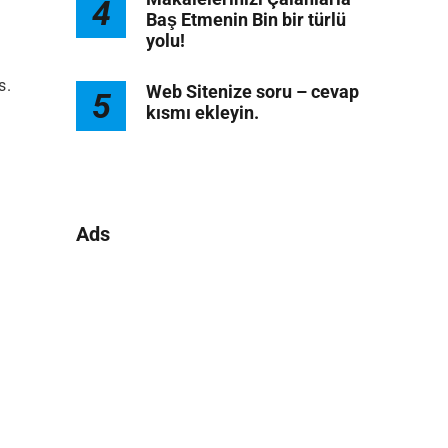
4
Baş Etmenin Bin bir türlü
yolu!
s.
Web Sitenize soru – cevap
5
kısmı ekleyin.
Ads