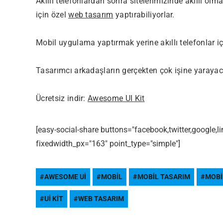
Akıllı telefonlardan sonra sitelerimizinde akıllı olm
için özel
web tasarım
yaptırabiliyorlar.
Mobil uygulama yaptırmak yerine akıllı telefonlar içi
Tasarımcı arkadaşların gerçekten çok işine yarayaca
Ücretsiz indir:
Awesome UI Kit
[easy-social-share buttons="facebook,twitter,google,
fixedwidth_px="163" point_type="simple"]
AWESOME UI
MOBIL
MOBIL TASARIM
MOBI
UI KIT
WEB TASARIM