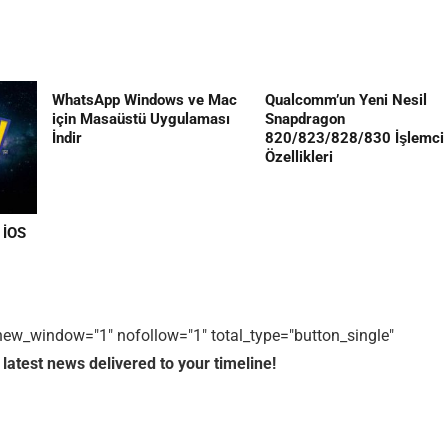
WhatsApp Windows ve Mac
Qualcomm’un Yeni Nesil
için Masaüstü Uygulaması
Snapdragon
İndir
820/823/828/830 İşlemci
Özellikleri
 İOS
1" new_window="1" nofollow="1" total_type="button_single"
 latest news delivered to your timeline!