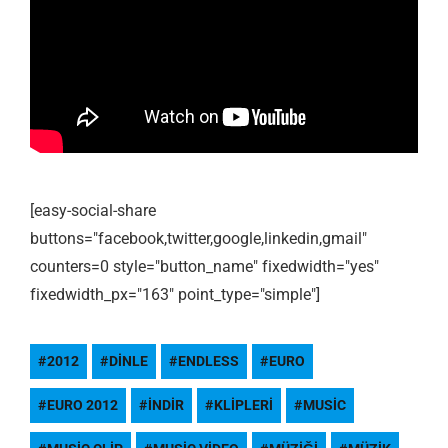
[easy-social-share
buttons="facebook,twitter,google,linkedin,gmail"
counters=0 style="button_name" fixedwidth="yes"
fixedwidth_px="163" point_type="simple"]
2012
DINLE
ENDLESS
EURO
EURO 2012
INDIR
KLIPLERI
MUSIC