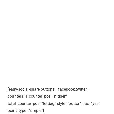
[easy-social-share buttons="facebook,twitter"
counters=1 counter_pos="hidden"
total_counter_pos="leftbig" style="button" flex="yes"
point_type="simple"]