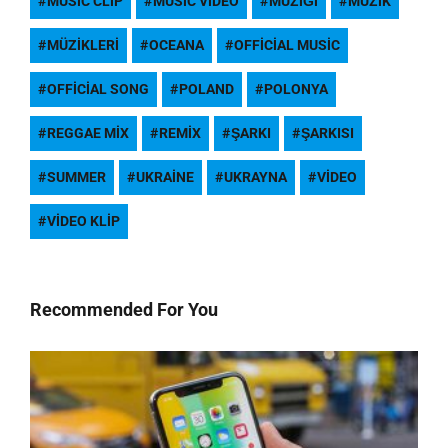
MUSIC CLIP
MUSIC VIDEO
MÜZIĞI
MÜZIK
MÜZIKLERI
OCEANA
OFFICIAL MUSIC
OFFICIAL SONG
POLAND
POLONYA
REGGAE MIX
REMIX
ŞARKI
ŞARKISI
SUMMER
UKRAINE
UKRAYNA
VIDEO
VIDEO KLIP
Recommended For You