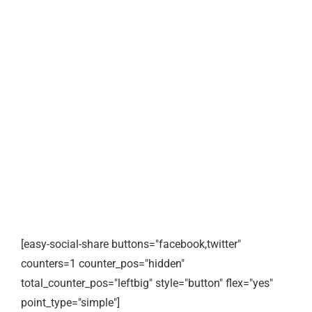
[easy-social-share buttons="facebook,twitter"
counters=1 counter_pos="hidden"
total_counter_pos="leftbig" style="button" flex="yes"
point_type="simple"]