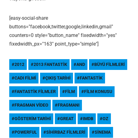
[easy-social-share
buttons="facebook,twitter,google,linkedin,gmail"
counters=0 style="button_name" fixedwidth="yes"
fixedwidth_px="163" point_type="simple"]
2012
2013 FANTASTIK
AND
BÜYÜ FILMLERI
CADI FILMI
ÇIKIŞ TARIHI
FANTASTIK
FANTASTIK FILMLER
FILM
FILM KONUSU
FRAGMAN VIDEO
FRAGMANI
GÖSTERIM TARIHI
GREAT
IMDB
OZ
POWERFUL
SIHIRBAZ FILMLERI
SINEMA