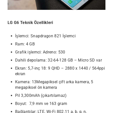
LG G6 Teknik Özellikleri
İşlemci: Snapdragon 821 İşlemci
Ram: 4 GB
Grafik işlemci: Adreno: 530
Dahili depolama: 32-64-128 GB – Micro SD var
Ekran: 5,7-inç 18: 9 QHD – 2880 x 1440 / 564ppi
ekran
Kamera: 13Megapiksel çift arka kamera, 5
megapiksel ön kamera
Pil 3,300mAh (çıkartılamaz)
Boyut: 7,9 mm ve 163 gram
Bağlantılar: LTE, Wi-Fi 802.11 a, b, g, n,