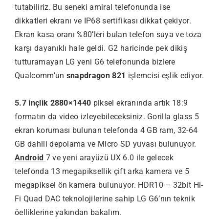
tutabiliriz. Bu seneki amiral telefonunda ise
dikkatleri ekranı ve IP68 sertifikası dikkat çekiyor.
Ekran kasa oranı %80’leri bulan telefon suya ve toza
karşı dayanıklı hale geldi. G2 haricinde pek dikiş
tutturamayan LG yeni G6 telefonunda bizlere
Qualcomm’un
snapdragon 821
işlemcisi eşlik ediyor.
5.7 inçlik 2880×1440
piksel ekranında artık 18:9
formatın da video izleyebileceksiniz. Gorilla glass 5
ekran koruması bulunan telefonda 4 GB ram, 32-64
GB dahili depolama ve Micro SD yuvası bulunuyor.
Android
7 ve yeni arayüzü UX 6.0 ile gelecek
telefonda 13 megapiksellik çift arka kamera ve 5
megapiksel ön kamera bulunuyor. HDR10 – 32bit Hi-
Fi Quad DAC teknolojilerine sahip LG G6’nın teknik
öelliklerine yakından bakalım.