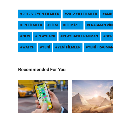
2012 VIZYON FILMLER
2012 YILI FILMLER
AMB
EN FILMLER
FILM
FILM IZLE
FRAGMAN VID
NEW
PLAYBACK
PLAYBACK FRAGMAN
SCR
WATCH
YENI
YENI FILMLER
YENI FRAGMA
Recommended For You
Most Popular Topics