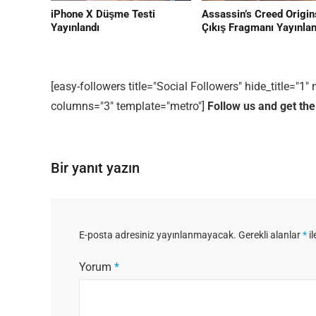
iPhone X Düşme Testi
Assassin’s Creed Origin
Yayınlandı
Çıkış Fragmanı Yayınlan
[easy-followers title="Social Followers" hide_title="
Editor Picks
columns="3" template="metro"]
Follow us and get the
En ilginç Zaman tüneli Kapakları
1
Bir yanıt yazın
E-posta adresiniz yayınlanmayacak.
Gerekli alanlar
*
il
Yorum
*