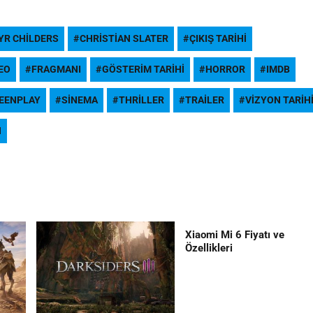
YR CHILDERS
CHRISTIAN SLATER
ÇIKIŞ TARIHI
EO
FRAGMANI
GÖSTERIM TARIHI
HORROR
IMDB
EENPLAY
SINEMA
THRILLER
TRAILER
VIZYON TARIH
N
Xiaomi Mi 6 Fiyatı ve
Özellikleri