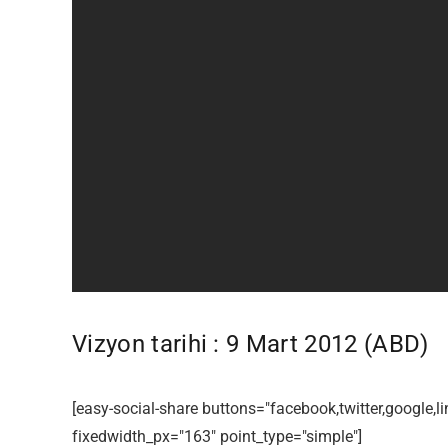
Vizyon tarihi : 9 Mart 2012 (ABD)
[easy-social-share buttons="facebook,twitter,google,
fixedwidth_px="163" point_type="simple"]