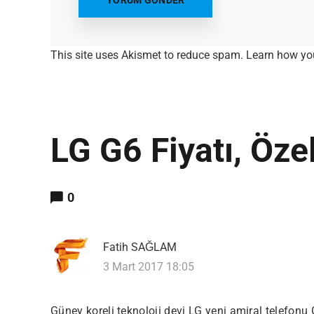
This site uses Akismet to reduce spam.
Learn how yo
LG G6 Fiyatı, Özel
0
Fatih SAĞLAM
3 Mart 2017 18:05
Güney koreli
teknoloji
devi LG yeni amiral telefonu