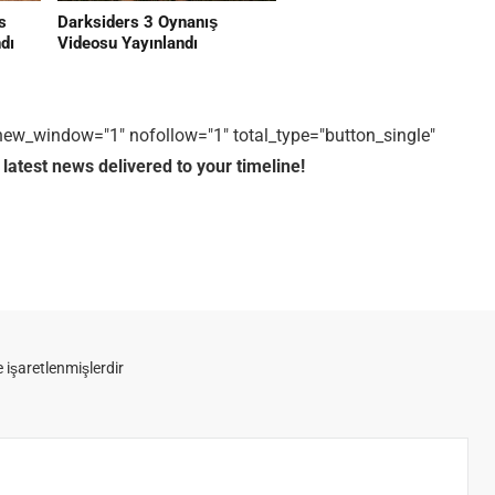
s
Darksiders 3 Oynanış
dı
Videosu Yayınlandı
1" new_window="1" nofollow="1" total_type="button_single"
 latest news delivered to your timeline!
e işaretlenmişlerdir