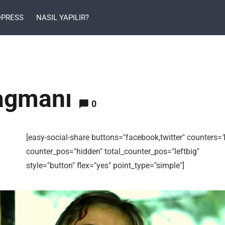
PRESS
NASIL YAPILIR?
ragmanı
0
[easy-social-share buttons="facebook,twitter" counters=
counter_pos="hidden" total_counter_pos="leftbig"
style="button" flex="yes" point_type="simple"]