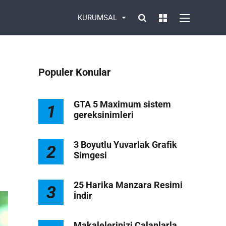
KURUMSAL
Populer Konular
GTA 5 Maximum sistem
1
gereksinimleri
1
3 Boyutlu Yuvarlak Grafik
2
Simgesi
25 Harika Manzara Resimi
3
İndir
Makalelerinizi Çalanlarla