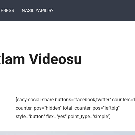
PRESS
NASIL YAPILIR?
klam Videosu
[easy-social-share buttons="facebook,twitter" counters=
counter_pos="hidden" total_counter_pos="leftbig"
style="button" flex="yes" point_type="simple"]