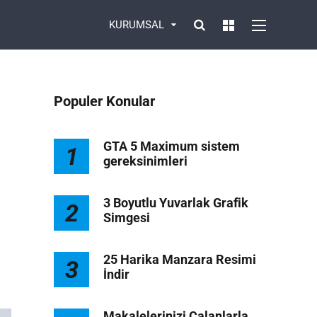
KURUMSAL
Populer Konular
GTA 5 Maximum sistem
1
gereksinimleri
3 Boyutlu Yuvarlak Grafik
2
Simgesi
1
25 Harika Manzara Resimi
3
İndir
Makalelerinizi Çalanlarla