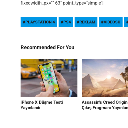
fixedwidth_px="163" point_type="simple"]
PLAYSTATION 4
PS4
REKLAM
VIDEOSU
Editor Picks
Recommended For You
En ilginç Zaman tüneli Kapakları
1
iPhone X Düşme Testi
Assassin’s Creed Origin
Yayınlandı
Çıkış Fragmanı Yayınlan