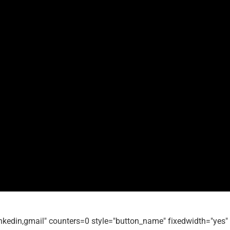
linkedin,gmail" counters=0 style="button_name" fixedwidth="yes"