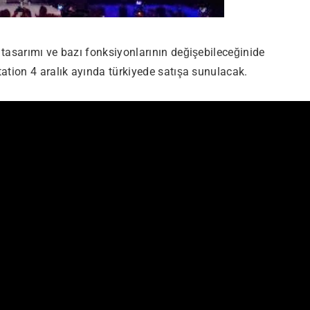
tasarımı ve bazı fonksiyonlarının değişebileceğinide
ation 4 aralık ayında türkiyede satışa sunulacak.