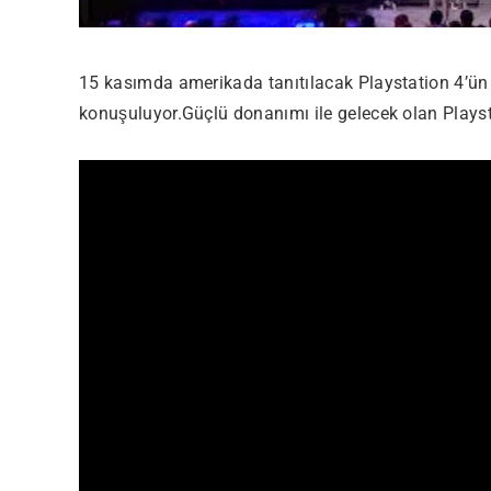
15 kasımda amerikada tanıtılacak Playstation 4’ün 
konuşuluyor.Güçlü donanımı ile gelecek olan Playst