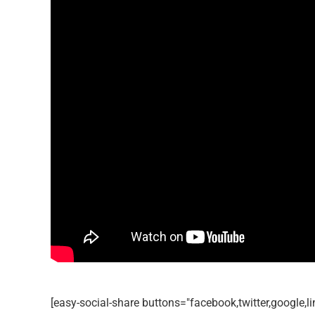
Most Popular Topics
[easy-social-share buttons="facebook,twitter,google,