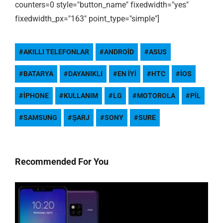
counters=0 style="button_name" fixedwidth="yes"
fixedwidth_px="163" point_type="simple"]
AKILLI TELEFONLAR
ANDROID
ASUS
BATARYA
DAYANIKLI
EN IYI
HTC
IOS
IPHONE
KULLANIM
LG
MOTOROLA
PIL
SAMSUNG
ŞARJ
SONY
SURE
Recommended For You