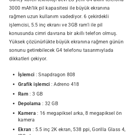
3000 mAh’lik pil kapasitesi ile büyük ekranına
rağmen uzun kullanım vadediyor. 6 çekirdekli
işlemcisi, 5.5 inç ekranı ve 3GB ram’i ile pil
konusunda cimri davrana bir akıllı telefon olmuş.
Yüksek çözünürlükte büyük ekranına rağmen günün
sonunu getirebilecek G4 telefonu tasarımıylada
dikkatleri çekiyor.
İşlemci
: Snapdragon 808
Grafik işlemci
: Adreno 418
Ram
: 3 GB
Depolama
: 32 GB
Kamera
: 16 megapiksel arka, 8 megapiksel ön
kamera
Ekran
: 5.5 inç 2K ekran, 538 ppi, Gorilla Glass 4,