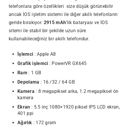
telefonlara göre özellikleri size düşük görünebilir
ancak İOS işletim sistemi ile diğer akıllı telefonların
geride bırakıyor.
2915 mAh
‘lik bataryası ve İOS
sitemi ile stabil bir şekilde uzun süre
kullanabileceğiniz bir akıllı telefondur.
İşlemci
: Apple A8
Grafik işlemci
: PowerVR GX645
Ram
: 1 GB
Depolama
: 16 /32 / 64 GB
Kamera
: 8 megapiksel arka, 1.2 megapiksel ön
kamera
Ekran
: 5.5 inç 1080×1920 piksel IPS LCD ekran,
401 ppi
Ağırlık
: 172 gram