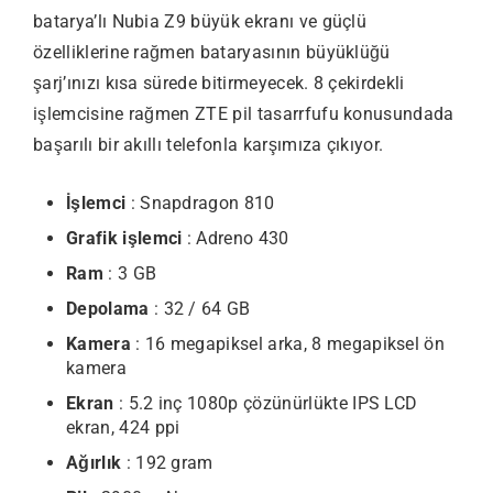
batarya’lı Nubia Z9 büyük ekranı ve güçlü
özelliklerine rağmen bataryasının büyüklüğü
şarj’ınızı kısa sürede bitirmeyecek. 8 çekirdekli
işlemcisine rağmen ZTE pil tasarrfufu konusundada
başarılı bir akıllı telefonla karşımıza çıkıyor.
İşlemci
: Snapdragon 810
Grafik işlemci
: Adreno 430
Ram
: 3 GB
Depolama
: 32 / 64 GB
Kamera
: 16 megapiksel arka, 8 megapiksel ön
kamera
Ekran
: 5.2 inç 1080p çözünürlükte IPS LCD
ekran, 424 ppi
Ağırlık
: 192 gram