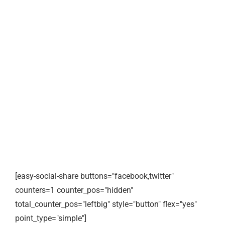
[easy-social-share buttons="facebook,twitter"
counters=1 counter_pos="hidden"
total_counter_pos="leftbig" style="button" flex="yes"
point_type="simple"]