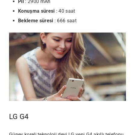
Pil
: 2900 mAh
Konuşma süresi
: 40 saat
Bekleme süresi
: 666 saat
LG G4
Güney koreli teknoloji devi LG yeni G4 akıllı telefonu