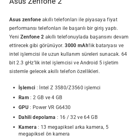
Asus Zenfone 2
Asus zenfone
akıllı telefonları ile piyasaya fiyat
performansı telefonları ile başarılı bir giriş yaptı.
Yeni
Zenfone 2
akıllı telefonuylada başarısını devam
ettirecek gibi görünüyor.
3000 mAh
‘lik bataryası ve
intel işlemcisi ile uzun kullanım süreleri sunacak. 64
bit 2.3 gHz’lik intel işlemcisi ve Android 5 işletim
sistemle gelecek akıllı telefon özellikleri.
İşlemci
: İntel Z 3580/Z3560 işlemci
Ram
: 2 GB ve 4 GB
GPU
: Power VR G6430
Dahili depolama
: 16 / 32 ve 64 GB
Kamera
: 13 megapiksel arka kamera, 5
megapiksel ön kamera