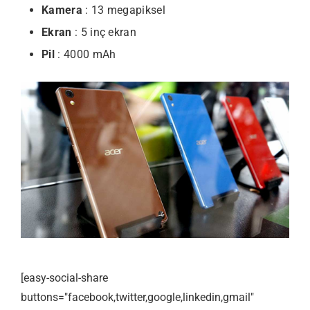
Kamera
: 13 megapiksel
Ekran
: 5 inç ekran
Pil
: 4000 mAh
[easy-social-share
buttons="facebook,twitter,google,linkedin,gmail"