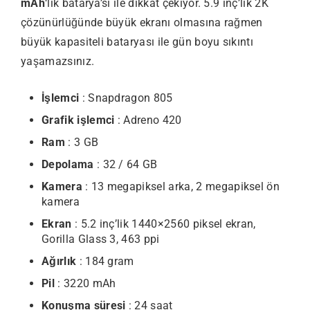
mAh
‘lik batarya’sı ile dikkat çekiyor. 5.9 inç’lik 2K
çözünürlüğünde büyük ekranı olmasına rağmen
büyük kapasiteli bataryası ile gün boyu sıkıntı
yaşamazsınız.
İşlemci
: Snapdragon 805
Grafik işlemci
: Adreno 420
Ram
: 3 GB
Depolama
: 32 / 64 GB
Kamera
: 13 megapiksel arka, 2 megapiksel ön
kamera
Ekran
: 5.2 inç’lik 1440×2560 piksel ekran,
Gorilla Glass 3, 463 ppi
Ağırlık
: 184 gram
Pil
: 3220 mAh
Konuşma süresi
: 24 saat