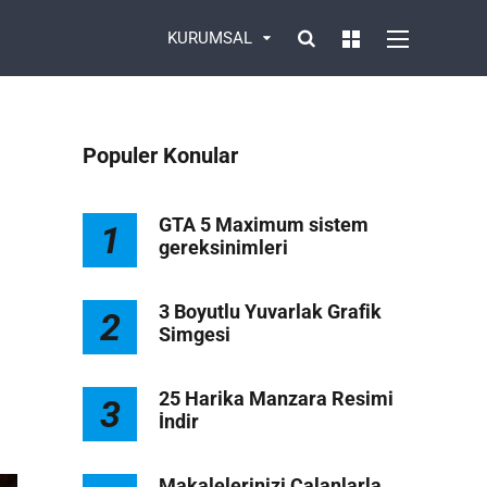
KURUMSAL
Populer Konular
GTA 5 Maximum sistem
1
gereksinimleri
3 Boyutlu Yuvarlak Grafik
2
Simgesi
1
25 Harika Manzara Resimi
3
İndir
Makalelerinizi Çalanlarla