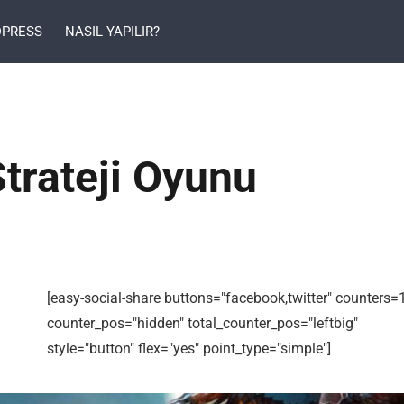
PRESS
NASIL YAPILIR?
trateji Oyunu
[easy-social-share buttons="facebook,twitter" counters=
counter_pos="hidden" total_counter_pos="leftbig"
style="button" flex="yes" point_type="simple"]