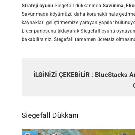
Strateji oyunu
Siegefall dükkanında
Savunma
,
Eko
Savunmada köyümüzü daha korunaklı hale getirmek i
kaynakları geliştirmemize yarayan yapılar bulunuyor
Lider panosuna tıklayarak Siegefall oyunu oynayanl
bakabilirsiniz. Siegefall tamamen ücretsiz olmasına
İLGİNİZİ ÇEKEBİLİR :
BlueStacks An
Most Popular Topics
Siegefall Dükkanı