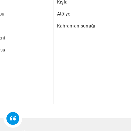
Kışla
su
Atölye
i
Kahraman sunağı
ni
osu