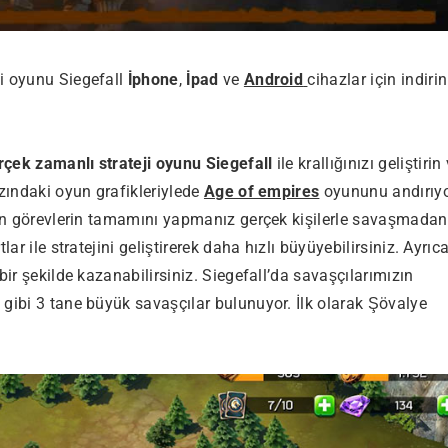
ji oyunu Siegefall
İphone
,
İpad
ve
Android
cihazlar için indirin
rçek zamanlı strateji oyunu Siegefall
ile krallığınızı geliştirin
zındaki oyun grafikleriylede
Age of empires
oyununu andırıyo
ilen görevlerin tamamını yapmanız gerçek kişilerle savaşmadan
ar ile stratejini geliştirerek daha hızlı büyüyebilirsiniz. Ayrıc
bir şekilde kazanabilirsiniz. Siegefall’da savaşçılarımızın
d
gibi 3 tane büyük savaşçılar bulunuyor. İlk olarak Şövalye