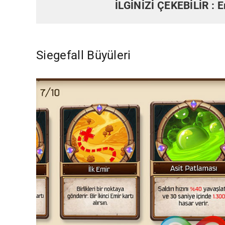
İLGİNİZİ ÇEKEBİLİR :
E
Siegefall Büyüleri