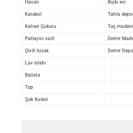
Havan
Bıçkı evi
Karakol
Tahta depo
Katran Çukuru
Taş maden
Patlayıcı varil
Demir Made
Çivili tuzak
Demir Dep
Lav silahı
Balista
Top
Şok Kulesi