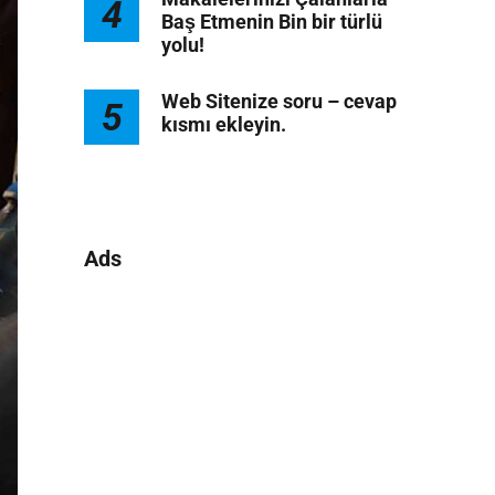
4
Baş Etmenin Bin bir türlü
yolu!
Web Sitenize soru – cevap
5
kısmı ekleyin.
Ads