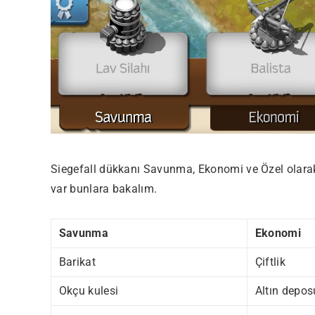
Editor Picks
En ilginç Zaman tüneli Kapakları
1
Siegefall dükkanı Savunma, Ekonomi ve Özel olarak 3
var bunlara bakalım.
Savunma
Ekonomi
Barikat
Çiftlik
Okçu kulesi
Altın depos