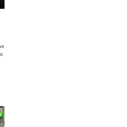
 ve
r.
a