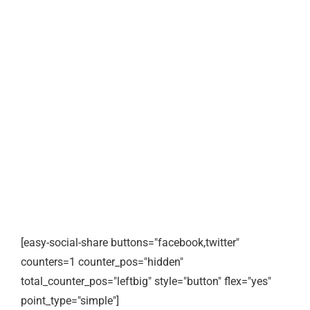
[easy-social-share buttons="facebook,twitter"
counters=1 counter_pos="hidden"
total_counter_pos="leftbig" style="button" flex="yes"
point_type="simple"]