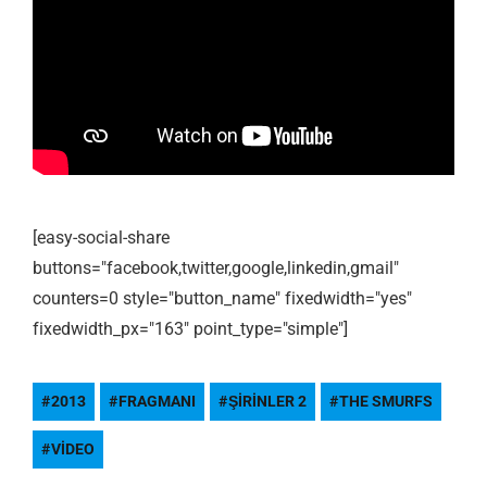
[easy-social-share
buttons="facebook,twitter,google,linkedin,gmail"
counters=0 style="button_name" fixedwidth="yes"
fixedwidth_px="163" point_type="simple"]
2013
FRAGMANI
ŞIRINLER 2
THE SMURFS
VIDEO