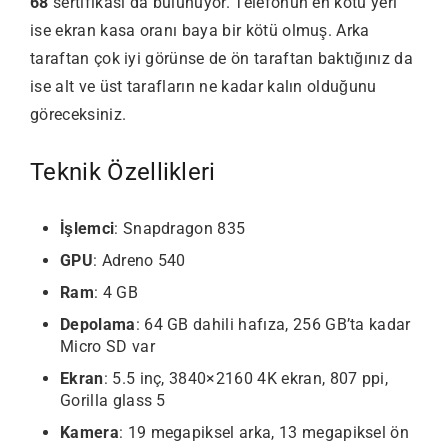
68
sertifikası da bulunuyor. Telefonun en kötü yeri
ise ekran kasa oranı baya bir kötü olmuş. Arka
taraftan çok iyi görünse de ön taraftan baktığınız da
ise alt ve üst tarafların ne kadar kalın olduğunu
göreceksiniz.
Teknik Özellikleri
İşlemci
: Snapdragon 835
GPU
: Adreno 540
Ram
: 4 GB
Depolama
: 64 GB dahili hafıza, 256 GB’ta kadar
Micro SD var
Ekran
: 5.5 inç, 3840×2160 4K ekran, 807 ppi,
Gorilla glass 5
Kamera
: 19 megapiksel arka, 13 megapiksel ön