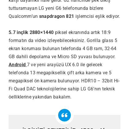
karşı dayanıklı hale geldi. G2 haricinde pek dikiş
tutturamayan LG yeni G6 telefonunda bizlere
Qualcomm’un
snapdragon 821
işlemcisi eşlik ediyor.
5.7 inçlik 2880×1440
piksel ekranında artık 18:9
formatın da video izleyebileceksiniz. Gorilla glass 5
ekran koruması bulunan telefonda 4 GB ram, 32-64
GB dahili depolama ve Micro SD yuvası bulunuyor.
Android
7 ve yeni arayüzü UX 6.0 ile gelecek
telefonda 13 megapiksellik çift arka kamera ve 5
megapiksel ön kamera bulunuyor. HDR10 – 32bit Hi-
Fi Quad DAC teknolojilerine sahip LG G6’nın teknik
öelliklerine yakından bakalım.