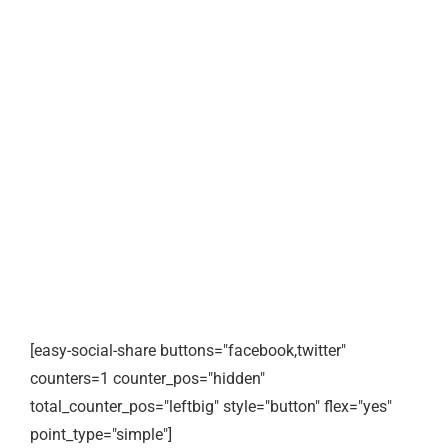
[easy-social-share buttons="facebook,twitter"
counters=1 counter_pos="hidden"
total_counter_pos="leftbig" style="button" flex="yes"
point_type="simple"]