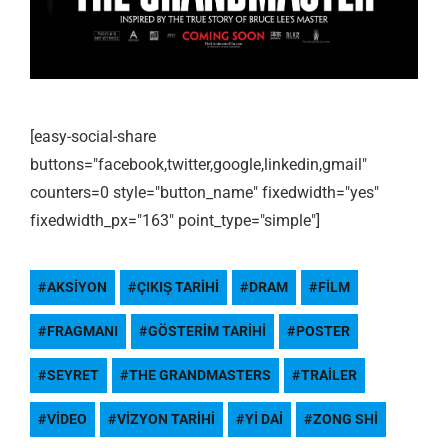
[easy-social-share
buttons="facebook,twitter,google,linkedin,gmail"
counters=0 style="button_name" fixedwidth="yes"
fixedwidth_px="163" point_type="simple"]
AKSIYON
ÇIKIŞ TARIHI
DRAM
FILM
FRAGMANI
GÖSTERIM TARIHI
POSTER
SEYRET
THE GRANDMASTERS
TRAILER
VIDEO
VIZYON TARIHI
YI DAI
ZONG SHI