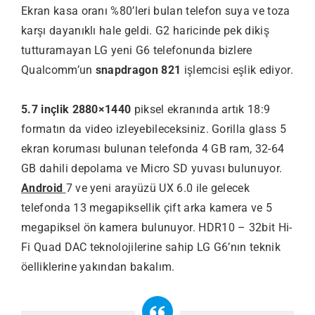
Ekran kasa oranı %80’leri bulan telefon suya ve toza
karşı dayanıklı hale geldi. G2 haricinde pek dikiş
tutturamayan LG yeni G6 telefonunda bizlere
Qualcomm’un
snapdragon 821
işlemcisi eşlik ediyor.
5.7 inçlik 2880×1440
piksel ekranında artık 18:9
formatın da video izleyebileceksiniz. Gorilla glass 5
ekran koruması bulunan telefonda 4 GB ram, 32-64
GB dahili depolama ve Micro SD yuvası bulunuyor.
Android
7 ve yeni arayüzü UX 6.0 ile gelecek
telefonda 13 megapiksellik çift arka kamera ve 5
megapiksel ön kamera bulunuyor. HDR10 – 32bit Hi-
Fi Quad DAC teknolojilerine sahip LG G6’nın teknik
öelliklerine yakından bakalım.