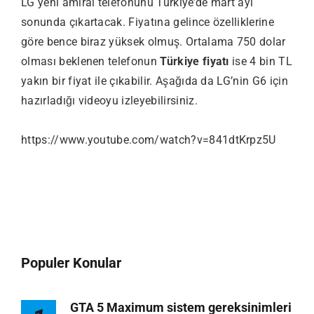
LG yeni amiral telefonunu Türkiye’de mart ayı
sonunda çıkartacak. Fiyatına gelince özelliklerine
göre bence biraz yüksek olmuş. Ortalama 750 dolar
olması beklenen telefonun
Türkiye fiyatı
ise 4 bin TL
yakın bir fiyat ile çıkabilir. Aşağıda da LG’nin G6 için
hazırladığı videoyu izleyebilirsiniz.
https://www.youtube.com/watch?v=841dtKrpz5U
Populer Konular
GTA 5 Maximum sistem gereksinimleri