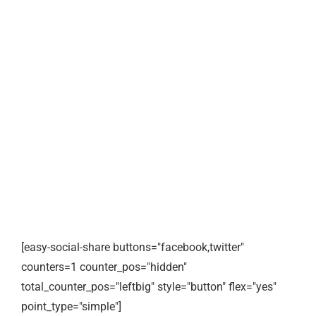
[easy-social-share buttons="facebook,twitter"
counters=1 counter_pos="hidden"
total_counter_pos="leftbig" style="button" flex="yes"
point_type="simple"]