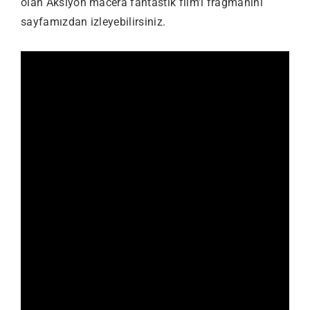
olan Aksiyon macera fantastik film’i fragmanını
sayfamızdan izleyebilirsiniz.