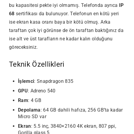
bu kapasitesi pekte iyi olmamış. Telefonda ayrıca
IP
68
sertifikası da bulunuyor. Telefonun en kötü yeri
ise ekran kasa oranı baya bir kötü olmuş. Arka
taraftan çok iyi görünse de ön taraftan baktığınız da
ise alt ve üst tarafların ne kadar kalın olduğunu
göreceksiniz.
Teknik Özellikleri
İşlemci
: Snapdragon 835
GPU
: Adreno 540
Ram
: 4 GB
Depolama
: 64 GB dahili hafıza, 256 GB’ta kadar
Micro SD var
Ekran
: 5.5 inç, 3840×2160 4K ekran, 807 ppi,
Gorilla glass 5