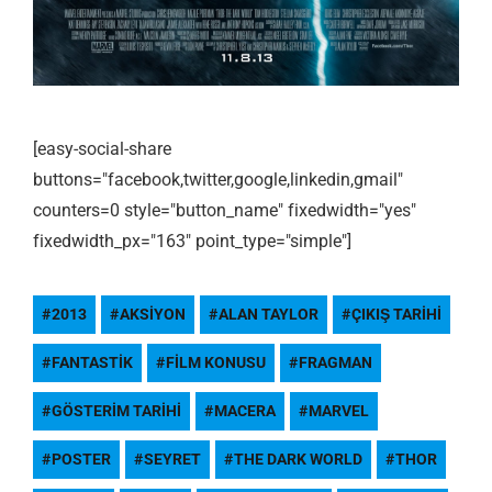
[easy-social-share
buttons="facebook,twitter,google,linkedin,gmail"
counters=0 style="button_name" fixedwidth="yes"
fixedwidth_px="163" point_type="simple"]
2013
AKSIYON
ALAN TAYLOR
ÇIKIŞ TARIHI
FANTASTIK
FILM KONUSU
FRAGMAN
GÖSTERIM TARIHI
MACERA
MARVEL
POSTER
SEYRET
THE DARK WORLD
THOR