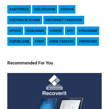
ANTIVIRÜS
BILGISAYAR
DOSYA
GÜVENLIK DUVARI
INTERNET TARAYICISI
IPUCU
MALWARE
ÖNERI
PC
PROGRAM
ŞIFRELEME
VERI
WEB TARAYICI
WINDOWS
Recommended For You