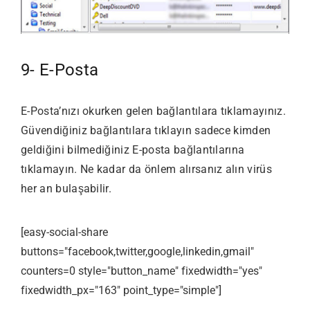
9- E-Posta
E-Posta’nızı okurken gelen bağlantılara tıklamayınız.
Güvendiğiniz bağlantılara tıklayın sadece kimden
geldiğini bilmediğiniz E-posta bağlantılarına
tıklamayın. Ne kadar da önlem alırsanız alın virüs
her an bulaşabilir.
[easy-social-share
buttons="facebook,twitter,google,linkedin,gmail"
counters=0 style="button_name" fixedwidth="yes"
fixedwidth_px="163" point_type="simple"]