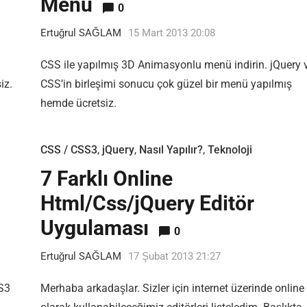
Menü
0
Ertuğrul SAĞLAM
15 Mart 2013 20:08
CSS ile yapılmış 3D Animasyonlu menü indirin. jQuery 
iz.
CSS’in birleşimi sonucu çok güzel bir menü yapılmış
hemde ücretsiz.
CSS / CSS3
,
jQuery
,
Nasıl Yapılır?
,
Teknoloji
7 Farklı Online
Html/Css/jQuery Editör
Uygulaması
0
Ertuğrul SAĞLAM
17 Şubat 2013 21:27
SS3
Merhaba arkadaşlar. Sizler için internet üzerinde online