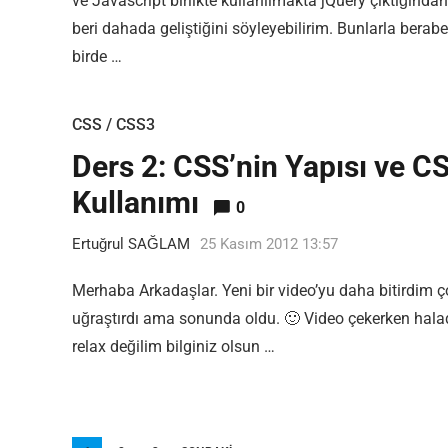
ve Javascript birlikte kullanılmakta jQuery çıktığından
beri dahada geliştiğini söyleyebilirim. Bunlarla berabe
birde …
CSS / CSS3
Ders 2: CSS’nin Yapısı ve C
Kullanımı
0
Ertuğrul SAĞLAM
25 Kasım 2012 13:57
Merhaba Arkadaşlar. Yeni bir video’yu daha bitirdim ç
uğraştırdı ama sonunda oldu. 🙂 Video çekerken hal
relax değilim bilginiz olsun …