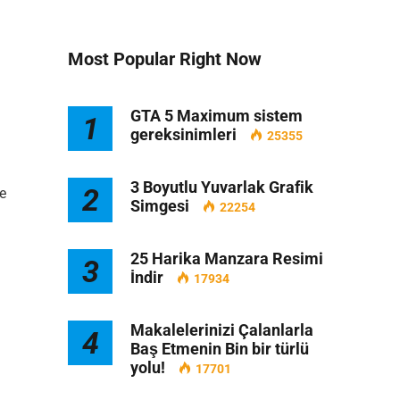
Most Popular Right Now
GTA 5 Maximum sistem
1
gereksinimleri
25355
3 Boyutlu Yuvarlak Grafik
2
e
Simgesi
22254
25 Harika Manzara Resimi
3
İndir
17934
Makalelerinizi Çalanlarla
4
Baş Etmenin Bin bir türlü
yolu!
17701