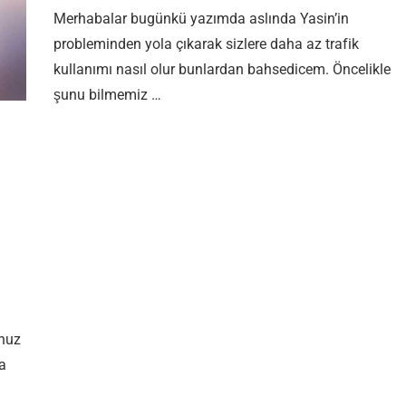
Merhabalar bugünkü yazımda aslında Yasin’in
probleminden yola çıkarak sizlere daha az trafik
kullanımı nasıl olur bunlardan bahsedicem. Öncelikle
şunu bilmemiz …
le Mobil Siteler Yapın için
nuz
a