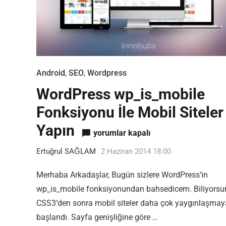
Android
,
SEO
,
Wordpress
WordPress wp_is_mobile
Fonksiyonu İle Mobil Siteler
Yapın
WordPress wp_is_mobile Fonksiyonu İ
yorumlar kapalı
Ertuğrul SAĞLAM
2 Haziran 2014 18:00
Merhaba Arkadaşlar, Bugün sizlere WordPress‘in
wp_is_mobile fonksiyonundan bahsedicem. Biliyorsu
CSS3‘den sonra mobil siteler daha çok yaygınlaşmay
başlandı. Sayfa genişliğine göre …