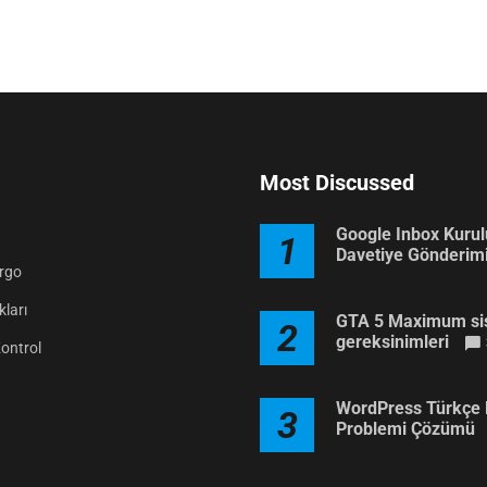
Most Discussed
Google Inbox Kuru
1
Davetiye Gönderim
argo
ları
GTA 5 Maximum si
2
gereksinimleri
Kontrol
WordPress Türkçe 
3
Problemi Çözümü