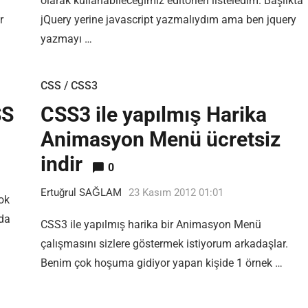
olarak kullanabileceğimiz editörleri listeledim. Başlıkta
r
jQuery yerine javascript yazmalıydım ama ben jquery
yazmayı …
CSS / CSS3
SS
CSS3 ile yapılmış Harika
Animasyon Menü ücretsiz
indir
0
Ertuğrul SAĞLAM
23 Kasım 2012 01:01
ok
ada
CSS3 ile yapılmış harika bir Animasyon Menü
çalışmasını sizlere göstermek istiyorum arkadaşlar.
Benim çok hoşuma gidiyor yapan kişide 1 örnek …