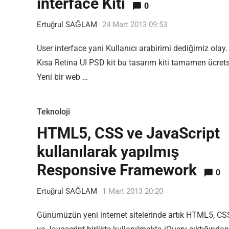
interface Kiti
0
Most Popular Topics
Ertuğrul SAĞLAM
24 Mart 2013 09:53
User interface yani Kullanıcı arabirimi dediğimiz olay.
Kısa Retina UI PSD kit bu tasarım kiti tamamen ücrets
Yeni bir web …
Teknoloji
HTML5, CSS ve JavaScript
kullanılarak yapılmış
Editor Picks
Responsive Framework
0
En ilginç Zaman tüneli Kapakları
1
Ertuğrul SAĞLAM
1 Mart 2013 20:20
Günümüzün yeni internet sitelerinde artık HTML5, C