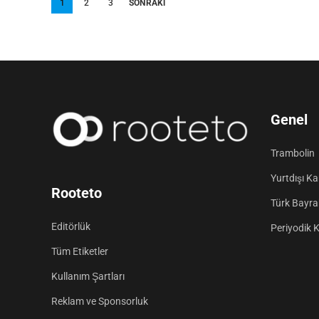
Yazı
1
2
3
SONRAKI
sayfalandırması
Genel
Trambolin
Yurtdışı K
Rooteto
Türk Bayrak
Editörlük
Periyodik 
Tüm Etiketler
Kullanım Şartları
Reklam ve Sponsorluk