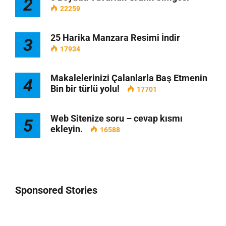
2
22259
25 Harika Manzara Resimi İndir
3
17934
Makalelerinizi Çalanlarla Baş Etmenin
4
Bin bir türlü yolu!
17701
Web Sitenize soru – cevap kısmı
5
ekleyin.
16588
Sponsored Stories