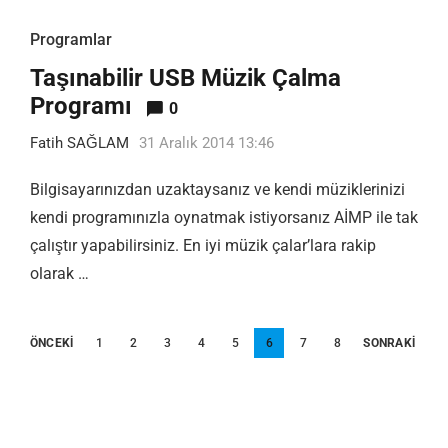
Programlar
Taşınabilir USB Müzik Çalma
Programı
0
Fatih SAĞLAM
31 Aralık 2014 13:46
Bilgisayarınızdan uzaktaysanız ve kendi müziklerinizi
kendi programınızla oynatmak istiyorsanız AİMP ile tak
çalıştır yapabilirsiniz. En iyi müzik çalar’lara rakip
olarak …
Yazı
ÖNCEKI
1
2
3
4
5
6
7
8
SONRAKI
sayfalandırması