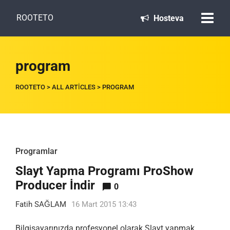
ROOTETO
Hosteva
program
ROOTETO
>
ALL ARTICLES
>
PROGRAM
Programlar
Slayt Yapma Programı ProShow
Producer İndir
0
Fatih SAĞLAM
16 Mart 2015 13:43
Bilgisayarınızda profesyonel olarak Slayt yapmak