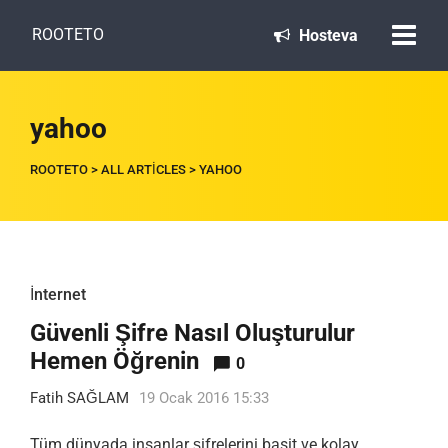
ROOTETO
Hosteva
yahoo
ROOTETO
>
ALL ARTICLES
>
YAHOO
İnternet
Güvenli Şifre Nasıl Oluşturulur
Hemen Öğrenin
0
Fatih SAĞLAM
19 Ocak 2016 15:33
Tüm dünyada insanlar şifrelerini basit ve kolay