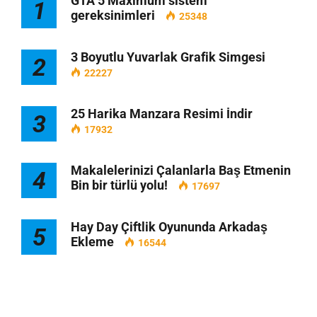
GTA 5 Maximum sistem
1
gereksinimleri
25348
3 Boyutlu Yuvarlak Grafik Simgesi
2
22227
25 Harika Manzara Resimi İndir
3
17932
Makalelerinizi Çalanlarla Baş Etmenin
4
Bin bir türlü yolu!
17697
Hay Day Çiftlik Oyununda Arkadaş
5
Ekleme
16544