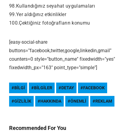
98.Kullandığınız seyahat uygulamaları
99.Yer aldığınız etkinlikler
100.Çektiğiniz fotoğrafların konumu
[easy-social-share
buttons="facebook,twitter,google,linkedin,gmail"
counters=0 style="button_name" fixedwidth="yes"
fixedwidth_px="163" point_type="simple"]
BILGI
BILGILER
DETAY
FACEBOOK
GIZLILIK
HAKKINDA
ÖNEMLI
REKLAM
Recommended For You