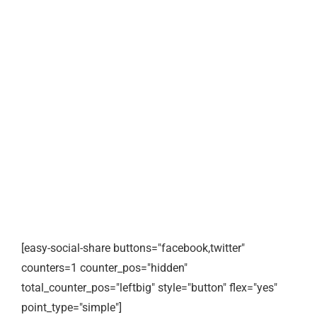
[easy-social-share buttons="facebook,twitter"
counters=1 counter_pos="hidden"
total_counter_pos="leftbig" style="button" flex="yes"
point_type="simple"]