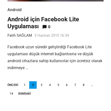
Android
Android için Facebook Lite
Uygulaması
0
Fatih SAĞLAM
5 Haziran 2015 16:34
Facebook uzun süredir geliştirdiği Facebook Lite
uygulaması düşük internet bağlantısına ve düşük
android cihazlara sahip kullanıcılar için ücretsiz olarak
indirmeye …
Yazı
ÖNCEKI
1
2
3
4
5
6
7
8
…
sayfalandırması
14
SONRAKI