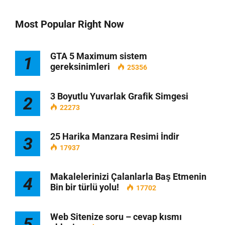
Most Popular Right Now
GTA 5 Maximum sistem
1
gereksinimleri
25356
3 Boyutlu Yuvarlak Grafik Simgesi
2
22273
25 Harika Manzara Resimi İndir
3
17937
Makalelerinizi Çalanlarla Baş Etmenin
4
Bin bir türlü yolu!
17702
Web Sitenize soru – cevap kısmı
5