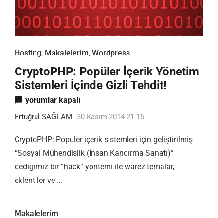
Hosting
,
Makalelerim
,
Wordpress
CryptoPHP: Popüler İçerik Yönetim
Sistemleri İçinde Gizli Tehdit!
CryptoPHP: Popüler İçerik Yönetim Sistemleri İçinde Gizl
yorumlar kapalı
Ertuğrul SAĞLAM
30 Kasım 2014 21:15
CryptoPHP: Populer içerik sistemleri için geliştirilmiş
“Sosyal Mühendislik (İnsan Kandırma Sanatı)”
dediğimiz bir “hack” yöntemi ile warez temalar,
eklentiler ve …
Makalelerim