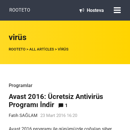
ROOTETO
Hosteva
virüs
ROOTETO
>
ALL ARTICLES
>
VIRÜS
Programlar
Avast 2016: Ücretsiz Antivirüs
Programı İndir
1
Fatih SAĞLAM
23 Mart 2016 16:20
Avast 2016 programı ile günümüzde çoğalan siber