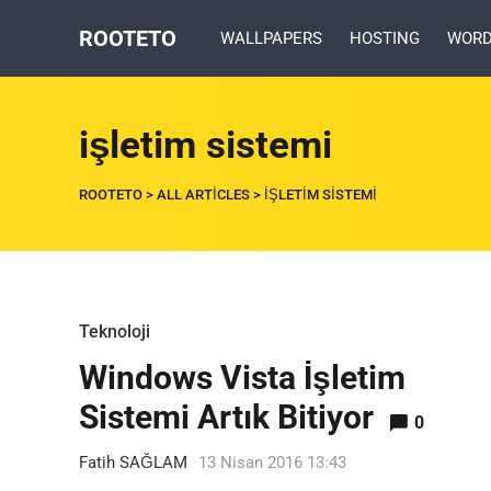
ROOTETO
WALLPAPERS
HOSTING
WORD
işletim sistemi
ROOTETO
>
ALL ARTICLES
>
IŞLETIM SISTEMI
Teknoloji
Windows Vista İşletim
Sistemi Artık Bitiyor
0
Fatih SAĞLAM
13 Nisan 2016 13:43