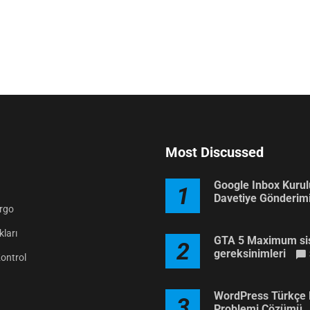
Most Discussed
Google Inbox Kuru
1
Davetiye Gönderim
argo
ları
GTA 5 Maximum si
2
gereksinimleri
Kontrol
WordPress Türkçe 
3
Problemi Çözümü