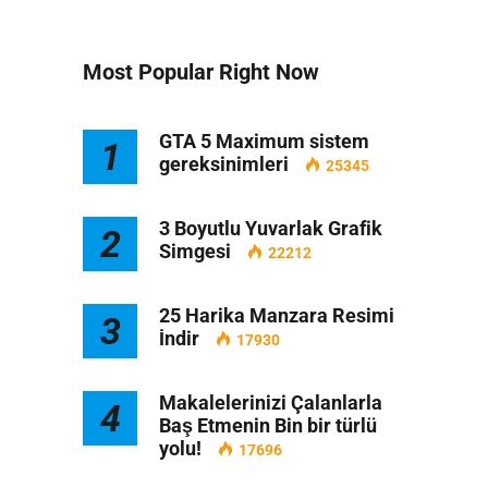
Most Popular Right Now
GTA 5 Maximum sistem
1
gereksinimleri
25345
3 Boyutlu Yuvarlak Grafik
2
Simgesi
22212
25 Harika Manzara Resimi
3
İndir
17930
Makalelerinizi Çalanlarla
4
Baş Etmenin Bin bir türlü
yolu!
17696