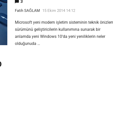
3
Fatih SAĞLAM
15 Ekim 2014 14:12
Microsoft yeni modern işletim sisteminin teknik önizle
sürümünü geliştiricilerin kullanımına sunarak bir
anlamda yeni Windows 10‘da yeni yeniliklerin neler
olduğunuda …
O
vd Tool ISO Yazdırma Hatası için