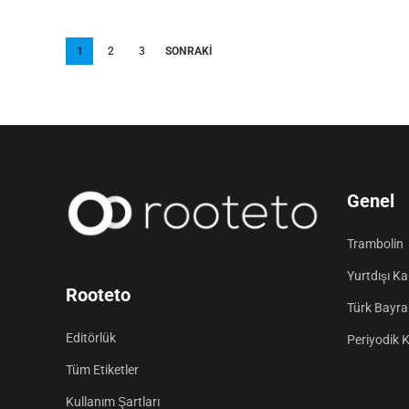
Yazı
1
2
3
SONRAKI
sayfalandırması
Genel
Trambolin
Yurtdışı K
Rooteto
Türk Bayrak
Editörlük
Periyodik 
Tüm Etiketler
Kullanım Şartları