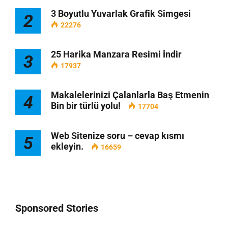
3 Boyutlu Yuvarlak Grafik Simgesi
2
22276
25 Harika Manzara Resimi İndir
3
17937
Makalelerinizi Çalanlarla Baş Etmenin
4
Bin bir türlü yolu!
17704
Web Sitenize soru – cevap kısmı
5
ekleyin.
16659
Sponsored Stories