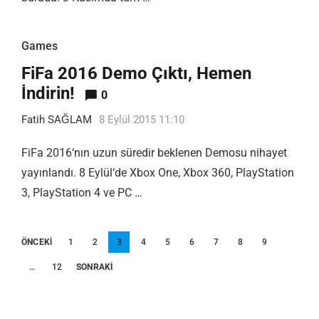
Games
FiFa 2016 Demo Çıktı, Hemen
İndirin!
0
Fatih SAĞLAM
8 Eylül 2015 11:10
FiFa 2016‘nın uzun süredir beklenen Demosu nihayet
yayınlandı. 8 Eylül‘de Xbox One, Xbox 360, PlayStation
3, PlayStation 4 ve PC …
Yazı
ÖNCEKI
1
2
3
4
5
6
7
8
9
sayfalandırması
…
12
SONRAKI