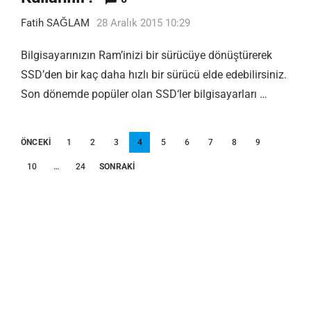
Fatih SAĞLAM
28 Aralık 2015 10:29
Bilgisayarınızın Ram’inizi bir sürücüye dönüştürerek
SSD’den bir kaç daha hızlı bir sürücü elde edebilirsiniz.
Son dönemde popüler olan SSD‘ler bilgisayarları …
Yazı
ÖNCEKI
1
2
3
4
5
6
7
8
9
sayfalandırması
10
…
24
SONRAKI